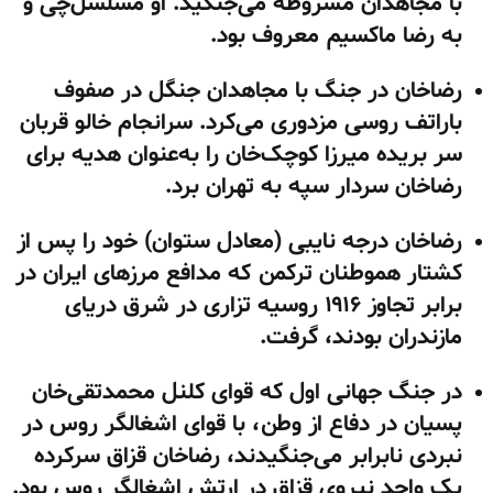
با مجاهدان مشروطه می‌جنگید. او مسلسل‌چی و
به رضا ماکسیم معروف بود.
رضاخان در جنگ با مجاهدان جنگل در صفوف
باراتف روسی مزدوری می‌کرد. سرانجام خالو قربان
سر بریده میرزا کوچک‌خان را به‌عنوان هدیه برای
رضاخان سردار سپه به تهران برد.
رضاخان درجه نایبی (معادل ستوان) خود را پس از
کشتار هموطنان ترکمن که مدافع مرزهای ایران در
برابر تجاوز ۱۹۱۶ روسیه تزاری در شرق دریای
مازندران بودند، گرفت.
در جنگ جهانی اول که قوای کلنل محمدتقی‌خان
پسیان در دفاع از وطن، با قوای اشغالگر روس در
نبردی نابرابر می‌جنگیدند، رضاخان قزاق سرکرده
یک واحد نیروی قزاق در ارتش اشغالگر روس بود.