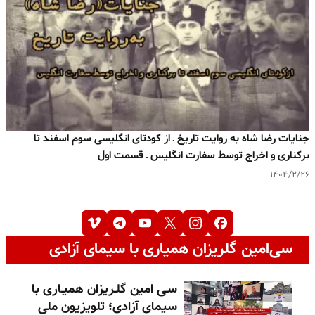
جنایات رضا شاه به روایت تاریخ ـ از کودتای انگلیسی سوم اسفند تا
برکناری و اخراج توسط سفارت انگلیس ـ قسمت اول
۱۴۰۴/۲/۲۶
سی‌امین گلریزان همیاری با سیمای آزادی
سـی امین گلـریزان همیـاری با
سیمای آزادی؛ تلویزیون ملی