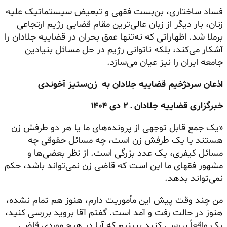
فساد ساختاری، بن‌بست فقهی و تبعیض سیستماتیک علیه
زنان، بار دیگر از زبان عالی‌ترین مقام قضایی رژیم ارتجاعی
برملا شد. اظهاراتی که نه‌تنها عمق بحران در قضاییه جلادان را
آشکار می‌کند، بلکه ناتوانی رژیم در حل مسائل بنیادین
جامعه ایران را نیز عیان می‌سازد.
اذعان سردژخیم قضاییه جلادان به زن‌ستیز آخوندی
خبرگزاری قضاییه جلادان ـ ۲ دی ۱۴۰۴
«یک جمع قابل توجهی از پرونده‌های ما یا هر دو طرفش زن
هستند یا یک طرفش زن است، چه مسائل حقوقی چه
مسائل کیفری، یک عدد بزرگی است. از نظر بعضی‌ها و
مشهور فقهای ما این است که قاضی زن نمی‌تواند باشد، حکم
نمی‌تواند بدهد.
من چند وقت پیش این مأموریت دارم، هنوز هم تمام نشده،
هنوز در حالت رفت و آمد است. گفتم آقا بروید بررسی کنید،
یک واقعاً بررسی کنید ببینیم که آیا در هیچ موردی قاضی