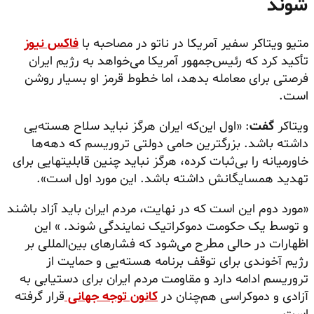
شوند
متیو
ویتاکر
سفیر آمریکا در ناتو در مصاحبه با
فاکس نیوز
تأکید کرد که رئیس‌جمهور آمریکا می‌خواهد به رژیم ایران
فرصتی برای معامله بدهد، اما خطوط قرمز او بسیار روشن
است.
ویتاکر
گفت
: «اول این‌که ایران هرگز نباید سلاح هسته‌یی
داشته باشد. بزرگترین حامی دولتی تروریسم که دهه‌ها
خاورمیانه را بی‌ثبات کرده، هرگز نباید چنین قابلیتهایی برای
تهدید همسایگانش داشته باشد. این مورد اول است».
«مورد دوم این است که در نهایت، مردم ایران باید آزاد باشند
و توسط یک حکومت دموکراتیک نمایندگی شوند. » این
اظهارات در حالی مطرح می‌شود که فشارهای بین‌المللی بر
رژیم آخوندی برای توقف برنامه هسته‌یی و حمایت از
تروریسم ادامه دارد و مقاومت مردم ایران برای دستیابی به
آزادی و دموکراسی هم‌چنان در
کانون توجه جهانی
قرار گرفته