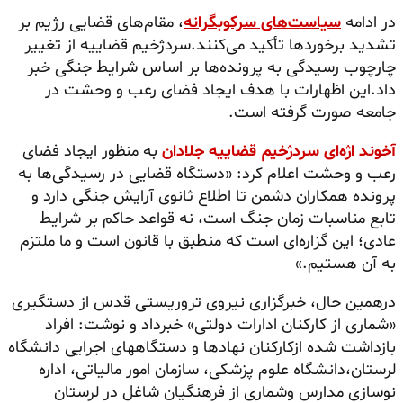
در ادامه
سیاست‌های سرکوبگرانه
، مقام‌های قضایی رژیم بر
تشدید برخوردها تأکید می‌کنند.سردژخیم قضاییه از تغییر
چارچوب رسیدگی به پرونده‌ها بر اساس شرایط جنگی خبر
داد.این اظهارات با هدف ایجاد فضای رعب و وحشت در
جامعه صورت گرفته است.
آخوند اژه‌ای سردژخیم قضاییه جلادان
به منظور ایجاد فضای
رعب و وحشت اعلام کرد: «دستگاه قضایی در رسیدگی‌ها به
پرونده همکاران دشمن تا اطلاع ثانوی آرایش جنگی دارد و
تابع مناسبات زمان جنگ است، نه قواعد حاکم بر شرایط
عادی؛ این گزاره‌ای است که منطبق با قانون است و ما ملتزم
به آن هستیم.»
درهمین حال، خبرگزاری نیروی تروریستی قدس از دستگیری
«شماری از کارکنان ادارات دولتی» خبرداد و نوشت: افراد
بازداشت شده ازکارکنان نهادها و دستگاههای اجرایی دانشگاه
لرستان،دانشگاه علوم پزشکی، سازمان امور مالیاتی، اداره
نوسازی مدارس وشماری از فرهنگیان شاغل در لرستان