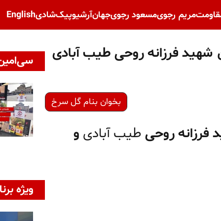
قاومت
مریم رجوی
مسعود رجوی
جهان
آرشیو
پیک‌شادی
English
خ ـ شماره ۹۵ ـ مجاهدین شهید فرزانه روحی طیب آبادی
سی‌امین 
بخوان بنام گل سرخ
د فرزانه روحی
طیب آبادی
و
ویژه برنا