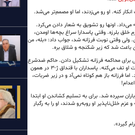
ر کنه. او رو می‌زدند، اما او مصمم‌تر می‌شد.
 انرژی و روحیه می‌داد. اونها رو تشویق به شعار دادن می‌کرد.
 خلق بلرزه. وقتی پاسدارا سراغ بچه‌ها اومدن،
. ولی وقتی نوبت فرزانه شد، جواب داد: «بله، من
ن باعث شد که زیر شکنجه و شلاق بره.
ی برای محاکمه فرزانه تشکیل دادن. حاکم ضدشرع
تا توبه کنه. اما فرزانه به‌صورت او تف می‌کنه. پاسداران با قنداق ژ-۳ در همون
 اما فرزانه باز هم کوتاه نمی‌آد و در زیر ضربات،
عدام!
جاهد دیگر به جوخهٔ تیرباران سپرده شد. برای به تسلیم کشاندن او ابتدا
عزم خلل‌ناپذیر او روبه‌رو شدند، او را به رگبار
ام گیرد».