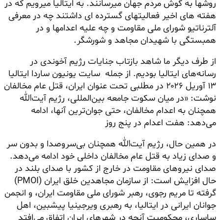
روشها به گوش مردم جهان میرسانند. به ایتالیا میرویم که در
هفته های اخیر فعالیتهای گسترده ای داشتند چه در معرفی
آلترناتیو شورای ملی مقاومت و چه علیه اعدامها و در
همبستگی با شهیدان مجاهد و شورشگر.
از طرف دیگر ما شاهد بازتاب جنایات رژیم آخوندی در
رسانه‌های ایتالیا بودیم. از جمله سایت یونیون ساردا ایتالیا
۱۳ آوریل ۲۰۲۶ در مطلبی تحت عنوان ایران، قتل عام مخالفان
نوشت: «در میان سکوت جامعه بین‌المللی، رژیم آیت‌الله
همچنان به اعدام مخالفان، حتی جوان‌ترین آنها، ادامه
می‌دهد: هفت اعدام در پنج روز
در همین حال، رژیم آیت‌الله همچنان بی‌سروصدا و بدون سر
و صدای زیاد به قتل عام مخالفان داخلی خود ادامه می‌دهد.
صدای نیروهای مقاومت در خارج از کشور با صدای بلند در
حال افزایش است: از سازمان مجاهدین خلق ایران (PMOI)
گرفته تا مریم رجوی، رهبر شورای ملی مقاومت ایران، و انجمن
جوانان ایرانی در ایتالیا، به رهبری ویرجینیا پیشبین، اهل
ساساری، محکومیت آنچه در شهرهای ایران اتفاق می‌افتد