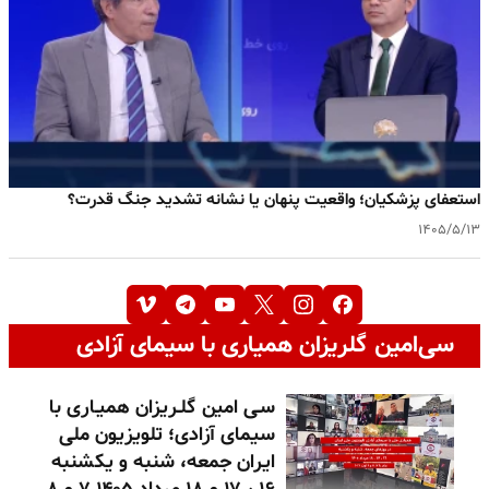
استعفای پزشکیان؛ واقعیت پنهان یا نشانه تشدید جنگ قدرت؟
۱۴۰۵/۵/۱۳
سی‌امین گلریزان همیاری با سیمای آزادی
سـی امین گلـریزان همیـاری با
سیمای آزادی؛ تلویزیون ملی
ایران جمعه، شنبه و یکشنبه