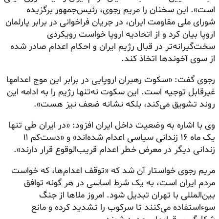
است». این سخنان را مریم رجوی، رئیس‌جمهور برگزیده
شورای ملی مقاومت ایران، در جریان فراخوانی در برابر پارلمان
اروپا بیان کرد و از اتحادیه اروپا خواست رویکردی
سخت‌گیرانه‌تر در قبال رژیم ایران و احکام اعدام صادر شده
از سوی آخوندها اتخاذ کند.
رجوی گفت: «سکوت رهبران اروپایی در برابر این موج اعدامها
غیرقابل توجیه است. این سکوت نه‌تنها رژیم را به ادامه این
روند تشویق می‌کند، بلکه نشانه ضعف نیز هست».
وی با اشاره به وضعیت داخل ایران افزود: «در ایران طی تنها
یک ماه ۱۶ زندانی سیاسی اعدام شده‌اند» و «دست‌کم ۱۱
زندانی دیگر در معرض خطر اعدام قریب‌الوقوع قرار دارند».
مریم رجوی خواستار آن شد که «توقف اعدام‌ها، که خواست
مردم ایران است، به یک شرط اساسی در هر گونه توافق
بین‌المللی با تهران تبدیل شود. امروز ملاها از جنگ
سوءاستفاده می‌کنند تا سرکوب را تشدید کرده و مانع