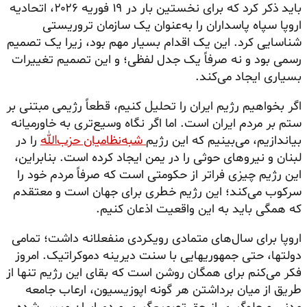
باید ذکر کرد که برای نخستین بار در ۱۹ فوریه ۲۰۲۶، اتحادیه
اروپا سپاه پاسداران را به‌عنوان یک سازمان تروریستی
شناسایی کرد. این یک اقدام بسیار مهم بود، زیرا یک تصمیم
رسمی بود و نه صرفاً یک جدل لفظی؛ و این تصمیم تغییرات
بسیاری ایجاد می‌کند.
اگر بخواهیم رژیم ایران را تحلیل کنیم، قطعاً رژیمی مبتنی بر
ستم بر مردم ایران است. اما اگر نگاه وسیع‌تری به خاورمیانه
بیاندازیم، می‌بینیم که این رژیم
شبه‌نظامیان حزب‌الله
را در
لبنان و نیروهای حوثی را در یمن ایجاد کرده است. بنابراین،
این رژیم چیزی فراتر از حکومتی است که صرفاً مردم خود را
سرکوب می‌کند؛ این رژیم خطری برای جهان است و معتقدم
که همگی باید به این واقعیت اذعان کنیم.
اروپا برای سال‌های متمادی رویکردی منفعلانه داشت؛ تمامی
دولتها، حتی جمهوریهایی با سنت دیرینه دموکراتیک. امروز
فکر می‌کنم برای همگان روشن است که بقای این رژیم تنها از
طریق از میان برداشتن هر گونه اپوزیسیون، ارعاب جامعه