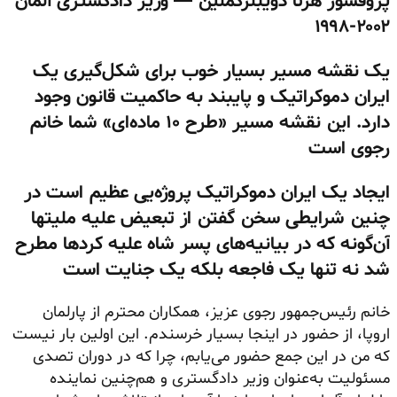
پروفسور هرتا
دویبلرگملین
—
وزیر
دادگستری
آلمان
۲۰۰۲-۱۹۹۸
یک نقشه مسیر بسیار خوب برای شکل‌گیری یک
ایران دموکراتیک و پایبند به حاکمیت قانون وجود
دارد. این نقشه مسیر «طرح ۱۰ ماده‌ای» شما خانم
رجوی است
ایجاد یک ایران دموکراتیک پروژه‌یی عظیم است در
چنین شرایطی سخن گفتن از تبعیض علیه ملیتها
آن‌گونه که در بیانیه‌های پسر شاه علیه کردها مطرح
شد نه تنها یک فاجعه بلکه یک جنایت است
خانم رئیس‌جمهور رجوی عزیز، همکاران محترم از پارلمان
اروپا، از حضور در اینجا بسیار خرسندم. این اولین بار نیست
که من در این جمع حضور می‌یابم، چرا که در دوران تصدی
مسئولیت به‌عنوان وزیر دادگستری و هم‌چنین نماینده