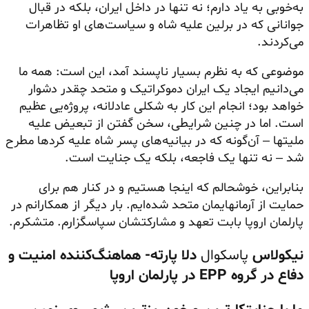
به‌خوبی به یاد دارم؛ نه تنها در داخل ایران، بلکه در قبال
جوانانی که در برلین علیه شاه و سیاست‌های او تظاهرات
می‌کردند.
موضوعی که به نظرم بسیار ناپسند آمد، این است: همه ما
می‌دانیم ایجاد یک ایران دموکراتیک و متحد چقدر دشوار
خواهد بود؛ انجام این کار به شکلی عادلانه، پروژه‌یی عظیم
است. اما در چنین شرایطی، سخن گفتن از تبعیض علیه
ملیتها – آن‌گونه که در بیانیه‌های پسر شاه علیه کردها مطرح
شد – نه تنها یک فاجعه، بلکه یک جنایت است.
بنابراین، خوشحالم که اینجا هستیم و در کنار هم برای
حمایت از آرمانهایمان متحد شده‌ایم. بار دیگر از همکارانم در
پارلمان اروپا بابت تعهد و مشارکتشان سپاسگزارم. متشکرم.
نیکولاس
پاسکوال
دلا پارته- هماهنگ‌کننده امنیت و
دفاع در گروه
EPP
در پارلمان اروپا