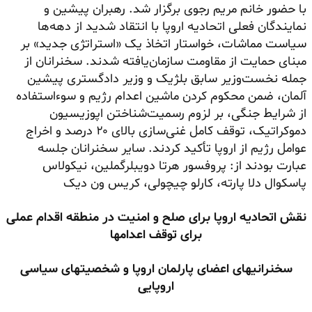
با حضور خانم مریم رجوی برگزار شد. رهبران پیشین و
نمایندگان فعلی اتحادیه اروپا با انتقاد شدید از دهه‌ها
سیاست مماشات، خواستار اتخاذ یک «استراتژی جدید» بر
مبنای حمایت از مقاومت سازمان‌یافته شدند. سخنرانان از
جمله نخست‌وزیر سابق بلژیک و وزیر دادگستری پیشین
آلمان، ضمن محکوم کردن ماشین اعدام رژیم و سوءاستفاده
از شرایط جنگی، بر لزوم رسمیت‌شناختن اپوزیسیون
دموکراتیک، توقف کامل غنی‌سازی بالای ۲۰ درصد و اخراج
عوامل رژیم از اروپا تأکید کردند. سایر سخنرانان جلسه
عبارت بودند از: پروفسور هرتا دویبلرگملین، نیکولاس
پاسکوال دلا پارته، کارلو چیچولی، کریس ون دیک
نقش اتحادیه اروپا برای صلح و امنیت در منطقه اقدام عملی
برای توقف اعدامها
سخنرانیهای اعضای پارلمان اروپا و شخصیتهای سیاسی
اروپایی