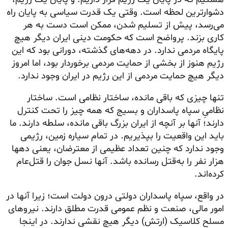
دشوارترین لحظه است. وقتی یک قدرت سیاسی به پایان راه
می‌رسد، پیش از تسلیم شدن، ممکن است دست به هر
کاری بزند. پرواضح است که حکومت دینی ایران دیگر هیچ
پایگاه مردمی ندارد. در دهه‌های گذشته، دورانی بود که این
رژیم هنوز از بخشی از حمایت مردمی برخوردار بود، اما امروز
دیگر هیچ حمایت مردمی از این رژیم در ایران وجود ندارد.
تنها چیزی که باقی مانده، ساختار نظامی است. ساختار
نظامیِ سپاه پاسداران و بسیج که همه چیز را تحت کنترل
دارند؛ آنها بر آنچه از ایران بزرگ باقی مانده، سلطه دارند. ما
باید این واقعیت را بپذیریم. در تمام سیاره زمین، رژیمی
وجود ندارد که چنین تعداد عظیمی از معترضان، یعنی دهها
هزار نفر را به‌قتل رسانده باشد. آنها نسل جوان را قتل‌عام
کرده‌اند.
در واقع، سپاه پاسداران دولتی درون دولت است؛ زیرا آنها در
امور مالی، صنعت و نظم عمومی قدرت مطلق دارند. نیروهای
مسلح کلاسیک (ارتش) دیگر هیچ نقشی ندارند. در اینجا