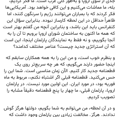
جدی از سوی اروپا و به‌طور کلی غرب است. ما فکر کردیم،
بله، ما مماشات می‌کنیم و این کافی خواهد بود. آمریکایی‌ها
فکر کردند که با بمباران می‌توانند رژیم را سرنگون کنند، اما
ظاهراً حداقل در این لحظه کارساز نبوده. بنابراین سؤال این
کنفرانس باید این باشد، و بنابراین آنچه من گفتم بهتر است
که همه ما اکنون به ساختمان شورای اروپا برویم تا آن را به
آنجا بگوییم، و نه فقط به نمایندگان پارلمان اینجا، این است
که آن استراتژی جدید چیست؟ عناصر مختلف کدامند؟
و بنظرم خوب است، و من این را به همه همکاران سابقم که
اینجا حضور دارند می‌گویم، که هر چه سریع‌تر روی یک
قطعنامه جدید کار کنیم. الآن زمان مناسبی است. شما این را
حس می‌کنید. قطعنامه قبلی اگر اشتباه نکنم،، مربوط به ماه
فوریه بود، در مورد ایران. این اولین مورد نیست. در پارلمان
اروپا، پارلمان قبلی، ما چهار یا پنج قطعنامه دقیقاً مشابه را
تصویب کردیم.
و در آن لحظه، من می‌توانم به شما بگویم، دولتها هرگز گوش
ندادند. هرگز. مخالفت زیادی بین پارلمان وجود داشت که