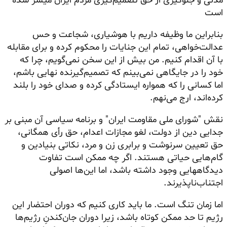
مدنی و جلوگیری از حق تصمیم‌گیری مردم ایران میسر شده
است
بنابراین ما وظیفه داریم با هوشیاری، شجاعت و حس
عدالت‌خواهی، تمام این جنایات را محکوم کرده و برای مقابله
با آن اقدام کنیم. من بیش از این سخن نمی‌گویم، چرا که
خود را در جایگاهی نمی‌بینم که تصمیم‌گیرنده نهایی باشم،
اما کسانی را که همواره ایستادگی کرده و صدای خود را بلند
کرده‌اند، ارج می‌نهم.
نقش "شورای ملی مقاومت ایران" و برنامه سیاسی آن مبنی بر
جدایی دین از دولت، لغو مجازات اعدام، حق رأی همگانی،
حق تعیین سرنوشت و برابری زن و مرد، نکاتی بنیادین و
گام‌هایی حیاتی هستند. اگر چه ممکن است تفاوت
دیدگاههایی
وجود داشته باشد، اما این‌ها اصولی
اجتناب‌ناپذیرند.
اما زمان تنگ است. ما باید کاری کنیم که دوران احتضار این
رژیم تا حد ممکن کوتاه باشد، زیرا دوران جان‌کندنِ رژیم‌ها