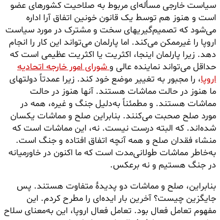
سیاست خارجی مسأله‌ای مربوط به صلاحیت کشورهای عضو
است و هنوز هم توسط یک قانون خونین اتفاق آرا اداره
می‌شود که تصمیم‌گیریهای سخت و مشترک در مورد سیاست
اروپا را غیرممکن می‌کند. اما پارلمان می‌تواند این کار را انجام
دهد. زیرا پارلمان اینجا، اکثریت یا اکثریت عظیمی است که
حداقل می‌تواند نماینده عالی و
شورای امور خارجه اتحادیه
اروپا
، را مجبور به تغییر موضع خود کند. زیرا عمدتاً دولتهای
ما هنوز در حالت مماشات هستند. آنها هنوز در حالت
مماشات هستند. و مطمئناً به‌دلیل جنگ و غیره، همه در
مورد صلح صحبت می‌کنند. بنابراین صلح و مماشات یکسان
شده‌اند. که البته درست نیست. نه، این مماشات است که
منشاء فقدان صلح و همه آنچه اتفاق افتاده و جنگ است.
به‌خاطر مماشات طولانی‌مدت است که ما اکنون در خاورمیانه
در جنگ هستیم و نه برعکس.
بنابراین، صلح و مماشات دو پدیدهٔ متفاوت هستند. پس
جایگزین چیست؟ آخرین بار ایده‌ای را مطرح کردم. این
مفهوم تعامل فعال بود. تعامل فعال اروپا، این به‌معنای سلاح