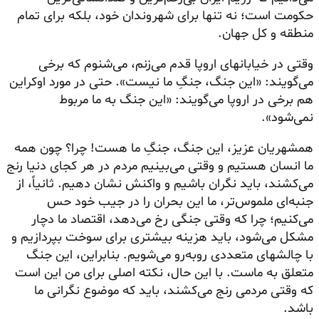
حکومت است؛ نه تنها برای شهروندان خود، بلکه برای تمام
منطقه و کل جهان.
وقتی در خیابانهای اروپا قدم می‌زنم، می‌شنوم که برخی
می‌گویند: «این جنگ، جنگِ ما نیست». حتی در مورد اوکراین
هم برخی در اروپا می‌گویند: «این جنگ به ما مربوط
نمی‌شود».
همشهریان عزیز، این جنگ، جنگِ ما هست! چرا؟ چون همه
ما انسان هستیم و وقتی می‌بینیم مردم در هر کجای دنیا رنج
می‌کشند، باید نگران باشیم و واکنش نشان دهیم. ثانیاً، از
جنبه‌ای ملموس‌تر، ما این بحران را در جیب خود حس
می‌کنیم؛ چرا که وقتی جنگی رخ می‌دهد، اقتصاد ما دچار
مشکل می‌شود، باید هزینه بیشتری برای سوخت بپردازیم و
با چالشهای متعددی روبه‌رو می‌شویم. بنابراین، این جنگ
متعلق به ماست. با این حال، نکته اصلی برای من این است
که وقتی مردمی رنج می‌کشند، باید که موضوع نگرانی ما
باشد.