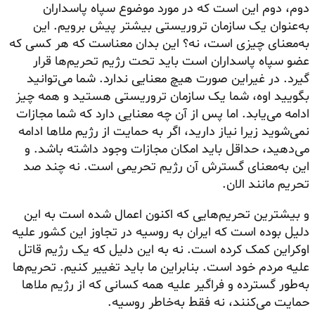
دوم، دوم این است که در مورد موضوع سپاه پاسداران
به‌عنوان یک سازمان تروریستی بیشتر پیش برویم. این
به‌معنای چیزی است، نه؟ این بدان معناست که هر کسی که
عضو سپاه پاسداران است باید تحت رژیم تحریم‌ها قرار
گیرد. در غیراین صورت هیچ معنایی ندارد. شما می‌توانید
بگویید اوه، شما یک سازمان تروریستی هستید و همه چیز
ادامه می‌یابد. اما پس از آن چه معنایی دارد که شما مجازات
نمی‌شوید زیرا نیاز دارید، اگر به حمایت از رژیم ملاها ادامه
می‌دهید، حداقل باید امکان مجازات وجود داشته باشد. و
این به‌معنای گسترش آن رژیم تحریمی است. نه چند صد
تحریم مانند الان.
و بیشترین تحریم‌هایی که اکنون اعمال شده است به این
دلیل بوده است که ایران به روسیه در تجاوز این کشور علیه
اوکراین کمک کرده است. نه به این دلیل که یک رژیم قاتل
علیه مردم خود است. بنابراین ما باید تغییر کنیم. تحریم‌ها
به‌طور گسترده و فراگیر علیه همه کسانی که از رژیم ملاها
حمایت می‌کنند، نه فقط به‌خاطر روسیه.