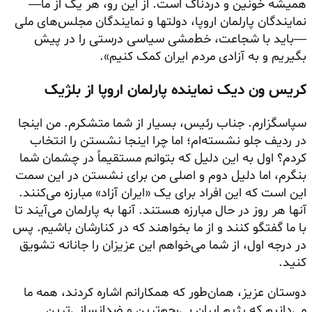
همیشه خونین و دردناک است. از این رو، هر یک از ما—
نمایندگان پارلمان اروپا، دولتها و نمایندگان مجلس‌های ملی
—باید با شجاعت، خط‌مشی سیاسی درستی را در پیش
بگیریم و به آزادی مردم ایران کمک کنیم».
کریس ون دیک نماینده پارلمان اروپا از بلژیک
سپاسگزارم. جناب رئیس، بسیار از شما متشکرم. من اینجا
در ردیف جلو نشسته‌ام؛ اما چرا اینجا نشستن را انتخاب
کردم؟ اول به این دلیل که بتوانم مستقیماً در چشمان شما
بنگرم، اما دلیل دوم و اصلی من برای نشستن در این سمت
این است که این افراد برای یک «ایران آزاد» مبارزه می‌کنند.
آنها هر روز در حال مبارزه هستند. آنها به پارلمان می‌آیند تا
با ما گفتگو کنند و از ما بخواهند که در کنارشان باشیم. پس
در درجه اول، از شما می‌خواهم این عزیزان را جانانه تشویق
کنید.
دوستان عزیز، همان‌طور که همکارانم اشاره کردند، همه ما
می‌دانیم که رژیم ایران بی‌رحم‌ترین و ضدانسانی‌ترین