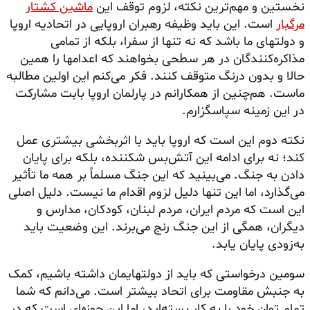
نخستین و مهم‌ترین نکته، لزوم توقف این
ماشین کشتار
مرگبار
است. این باید وظیفه رهبران اروپایی در اتحادیه اروپا
و دولتهای ما باشد که نه تنها از سفرا، بلکه از تمامی
مذاکره‌کنندگان در هر سطحی بخواهند که اعدامها را همین
حالا و بدون درنگ متوقف کنند. فکر می‌کنم این اولین مطالبه
ماست. هم‌چنین از همکارانم در پارلمان اروپا بابت مشارکت
در این زمینه سپاسگزارم.
نکته دوم این است که اروپا باید با اثربخشی بیشتری عمل
کند؛ نه برای ادامه این آتش‌بس شکننده، بلکه برای پایان
دادن به جنگ. می‌بینید که این جنگ مسلماً بر همه ما تأثیر
می‌گذارد، اما این تنها دلیل لزوم اقدام ما نیست. دلیل اصلی
این است که مردم ایران، مردم لبنان، کودکان، مدارس و
دیگران، همگی از این جنگ رنج می‌برند. این وضعیت باید
به‌زودی پایان یابد.
سومین درخواستی که باید از دولتهایمان داشته باشیم، کمک
به جنبش مقاومت برای اتحاد بیشتر است. می‌دانم که شما
تمام توان خود را به کار بسته‌اید، اما این حوزه‌ای است که در