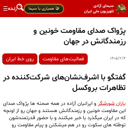
سیمای آزادی
زنده
☰
🤝 همیاری با سیما
تلویزیون ملی ایران
پژواک صدای مقاومت خونین و
رزمندگانش در جهان
فعالیت‌های مقاومت
روی خط ایران
۱۴۰۵/۲/۴
گفتگو با اشرف‌نشان‌های شرکت‌کننده در
تظاهرات بروکسل
یاران شورشگر
و ایرانیان آزاده در همه صحنه ها پژواک صدای
این مقاومت خونین و رزمندگانش هستند و جهان رو از اونچه
که در ایران میگذرد با خبر میکنند و با حضور قدرتمندشون
توطئه های سکوت رو در هم میشکنن و پیام مقاومت رو