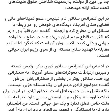
جدایی دین از دولت، به‌رسمیت شناختن حقوق ملیت‌های
تحت ستم ارائه میدهد.»
در این کنفرانس سناتور تام تیلیس، عضو کمیته‌های مالی و
قضایی سنای آمریکا، دیدگاه‌های خودش رو در رابطه با
مسائل ایران مطرح کرد و ازجمله گفت: «من قلباً باور دارم
که اکثریت قاطع مردم ایران می‌خواهند در صلح با خانواده
جهانی زندگی کنند. اکنون زمان آن است که کنگره اعلام کند
مقابله با تهدید سلاح‌ هسته ای از سوی رژیم ایران حیاتی
است.»
در ادامه‌ی این کنفرانس سناتور کوری بوکر، رئیس کمیته
راهبردی ارتباطات دموکرات‌های سنای آمریکا، به سخنرانی
پرداخت. سناتور بوکر در بخشی از سخنرانی‌اش این‌طور
گفت: «موضوع آزادی مردم ایران یک مسئله حزبی نیست،
بلکه تقابل میان حق و باطل است. تحقق آزادی در ایران برای
ثبات خاورمیانه و کل جهان اهمیتی حیاتی دارد. تنها به یک
ملت خاص تعلق ندارد و یک حق جهانی است. من اطمینان
دارم که با ایستادگی و تعهد، سرانجام مردم ایران به آزادی