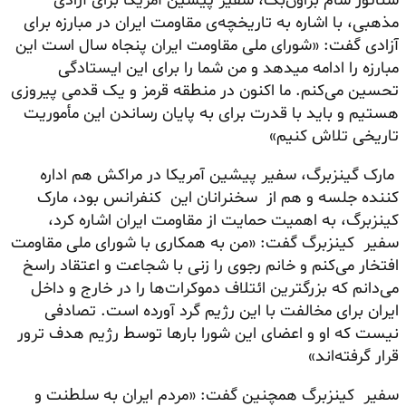
سناتور سام براون‌بک، سفیر پیشین آمریکا برای آزادی
مذهبی، با اشاره به تاریخچه‌ی مقاومت ایران در مبارزه برای
آزادی گفت: «شورای ملی مقاومت ایران پنجاه سال است این
مبارزه را ادامه میدهد و من شما را برای این ایستادگی
تحسین می‌کنم. ما اکنون در منطقه قرمز و یک قدمی پیروزی
هستیم و باید با قدرت برای به پایان رساندن این مأموریت
تاریخی تلاش کنیم»
مارک گینزبرگ، سفیر پیشین آمریکا در مراکش هم اداره
کننده جلسه و هم از سخنرانان این کنفرانس بود، مارک
کینزبرگ، به اهمیت حمایت از مقاومت ایران اشاره کرد،
سفیر کینزبرگ گفت: «من به همکاری با شورای ملی مقاومت
افتخار می‌کنم و خانم رجوی را زنی با شجاعت و اعتقاد راسخ
می‌دانم که بزرگترین ائتلاف دموکرات‌ها را در خارج و داخل
ایران برای مخالفت با این رژیم گرد آورده است. تصادفی
نیست که او و اعضای این شورا بارها توسط رژیم هدف ترور
قرار گرفته‌اند»
سفیر کینزبرگ همچنین گفت: «مردم ایران به سلطنت و