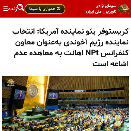
سیمای آزادی
زنده
☰
🤝 همیاری با سیما
تلویزیون ملی ایران
کریستوفر یئو نماینده آمریکا: انتخاب
نماینده رژیم آخوندی به‌عنوان معاون
کنفرانس NPt اهانت به معاهده عدم
اشاعه است