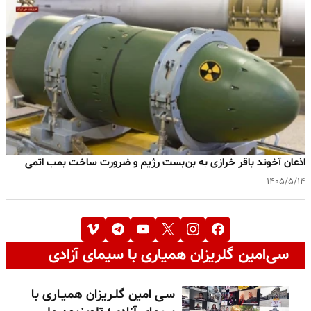
اذعان آخوند باقر خرازی به بن‌بست رژیم و ضرورت ساخت بمب اتمی
۱۴۰۵/۵/۱۴
سی‌امین گلریزان همیاری با سیمای آزادی
سـی امین گلـریزان همیـاری با