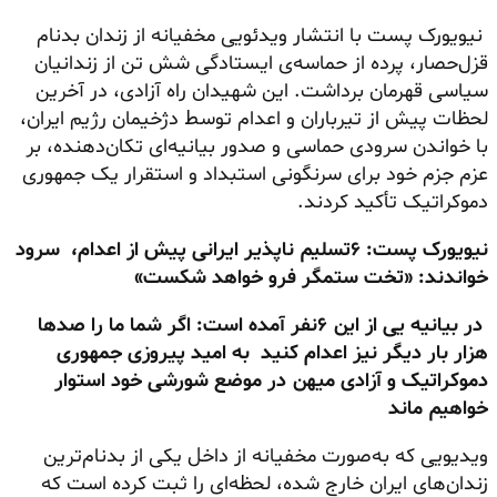
نیویورک پست با انتشار ویدئویی مخفیانه از زندان بدنام
قزل‌حصار، پرده از حماسه‌ی ایستادگی شش تن از زندانیان
سیاسی قهرمان برداشت. این شهیدان راه آزادی، در آخرین
لحظات پیش از تیرباران و اعدام توسط دژخیمان رژیم ایران،
با خواندن سرودی حماسی و صدور بیانیه‌ای تکان‌دهنده، بر
عزم جزم خود برای سرنگونی استبداد و استقرار یک جمهوری
دموکراتیک تأکید کردند.
نیویورک پست:
۶تسلیم ناپذیر ایرانی پیش از اعدام،
سرود
خواندند: «تخت ستمگر فرو خواهد شکست»
در بیانیه یی از این ۶نفر آمده است:
اگر شما ما را صدها
هزار بار دیگر نیز اعدام کنید
به امید پیروزی جمهوری
دموکراتیک و آزادی میهن
در موضع شورشی خود استوار
خواهیم ماند
ویدیویی که به‌صورت مخفیانه از داخل یکی از بدنام‌ترین
زندان‌های ایران خارج شده، لحظه‌ای را ثبت کرده است که