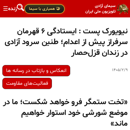
سیمای آزادی
زنده
☰
🤝 همیاری با سیما
تلویزیون ملی ایران
نیویورک پست : ایستادگی ۶ قهرمان
سرفراز پیش از اعدام؛ طنین سرود آزادی
در زندان قزل‌حصار
انعکاس و بازتاب در رسانه ها
۱۴۰۵/۲/۹
فعالیت‌های مقاومت
«تخت ستمگر فرو خواهد شکست؛ ما در
موضع شورشی خود استوار خواهیم
ماند»