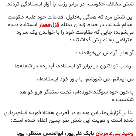
شش مخالف حکومت، در برابر رژیم با آواز ایستادگی کردند.
این شش مرد که همگی به‌دلیل اقدامات خود علیه حکومت
اعدام شدند، در حیاط زندان بدنام
قزل‌حصار
ایستاده دیده
می‌شوند؛ جایی که مقاومت خود را با خواندن یک سرود
اعتراضی به نمایش گذاشتند؛
آن‌ها با آرامش می‌خواندند:
«رقیب تو اکنون در برابر تو ایستاده، آبدیده در شعله‌ها
من ایمانم، من شورشم، با باور خود ایستاده‌ام
با خون خود سوگند خورده‌ام، تخت ستمگر فرو خواهد
شکست.»
بنا بر گزارش‌ها، این ویدیو در آخرین هفته فوریه فیلم‌برداری
شده است و هویت این شش نفر چنین اعلام شده است:
وحید بنی‌عامریا
ن
بابک علی‌پور،
ابوالحسن منتظر،
پویا