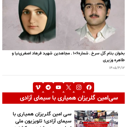
بخوان بنام گل سرخ ـ شماره۱۰۶ ـ مجاهدین شهید فرهاد اصغری‌نیا و
طاهره وزیری
۱۴۰۵/۴/۱۲
سی‌امین گلریزان همیاری با سیمای آزادی
سـی امین گلـریزان همیـاری با
سیمای آزادی؛ تلویزیون ملی