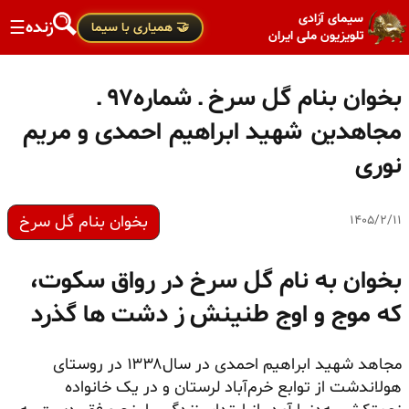
سیمای آزادی
زنده
☰
🤝 همیاری با سیما
تلویزیون ملی ایران
بخوان بنام گل سرخ ـ شماره۹۷ ـ
مجاهدین شهید ابراهیم احمدی و مریم
نوری
بخوان بنام گل سرخ
۱۴۰۵/۲/۱۱
بخوان به نام گل سرخ در رواق سکوت،
که موج و اوج طنینش ز دشت ها گذرد
مجاهد شهید ابراهیم احمدی در سال۱۳۳۸ در روستای
هولاندشت از توابع خرم‌آباد لرستان و در یک خانواده