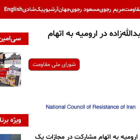
قاومت
مریم رجوی
مسعود رجوی
جهان
آرشیو
پیک‌شادی
English
له‌زاده در ارومیه به اتهام
سی‌امین 
شورای ملی مقاومت
ویژه برنا
ر ارومیه به اتهام مشارکت در مجازات یک