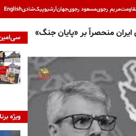
قاومت
مریم رجوی
مسعود رجوی
جهان
آرشیو
پیک‌شادی
English
رت خارجه رژیم: طرح ۱۴ بندی ایران منحصراً بر «پایان جنگ»
سی‌امین 
ویژه برنا