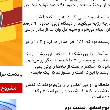
میلیارد دلار برآورد شده است. بنابراین خسارت ۲۷۰ میلیارد دلاری جنگ، معادل حدود ۹۰ درصد تولید ناخالص
حاصره دریایی اگر ادامه پیدا کند فشار
اقتصادی مضاعفی روی رژیم می‌اورد. یک مقام سابق وزارت‌خارجه رژیم می‌گوید از دیدگاه وزنی، حدود ۹۰ درصد
ن انجام می‌شود و سهم کل واردات از بنادر دریای
تولید نفت رژیم قبل از جنگ تا ۸ / ۳ میلیون بشکه در روز رسیده بود که ۲ / ۲ آنرا صادر می‌کرد و ۲ / ۱ را در
ظرفیت ذخیره‌سازی رژیم در منابع خشکی و منابع روی آب جمعاً ۱۹۰ میلیون بشکه است که الآن بیشتر از ۶۰
 ۵ هفته دیگر پر می‌شوند.
ود که استخراج نفت از چاه‌ها را یکی یکی
 بکند یا این‌که نفت را بسوزاند که یک فاجعه
پادکست حر
منطقه‌یی و بین‌المللی برای رژیم بودند که نقش
مشروح ا
ته به‌شدت تضعیف شدند و رژیم اسد هم که
داده است
وج اعدامها ـ قسمت دوم