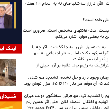
ماندگاره و هر روز در حال گسترش. مقاومت شما تهاجم شماست. الآن کارزار سه‌شنبه‌های نه به اعدام ۱۱۹ هفته
ترش داده است؟
ل نیست. بلکه فاکتهای مشخص است. ضروری است
به بعضی موارد اشاره می‌کنم:
و تبعات عمیق اش را به جا گذاشت. اگر چه با
اینک ایر
را سرکوب کند، اما از منظر اجتماعی نه تنها
زرگتر آینده را کاشت.
تژیک به رژیم بود. علاوه بر آن، خیلی از
‌چنان وجود دارد و حل نشده، تشدید هم شده.
اگر یادتان باشد جرقه قیام با بازار و افت ارزش ریال شروع شد که آن موقع هر دلار ۱۴۰ تا ۱۴۵ هزار تومان بود.
 را تشدید کرد. مهاجرانی سخنگوی دولت میزان
شنیداری
 توقف تولید و اختلال اقتصاد کلان. حتی اگر همین رقم
درست باشد، طبق برآورد صندوق بین‌المللی پول، تولید ناخالص داخلی اسمی ایران در سال ۲۰۲۶ حدود ۳۰۰