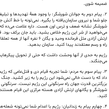
ضمیمه شوی.
۲. پیام دوم به جوانان شورشگر: با وجود همهٔ تهدیدها و تبلیغات و های‌وهوی رژیم
شورشگر نشانه ضعف و ترس اون هست. داره علامت می‌ده که ت
می‌خواهید از شر این رژیم خلاص بشید. باید جان برکف بود. ق
ارتش آزادی مثل فرمانده وحید و یگ
راه و رسم معتقدند پیدا کنید. سازمان بدهید.
رژیم به حدی از آنها وحشت داشت که حتی از تحویل پیکرهایشا
می‌جنگند.
۳. پیام سوم به مردم: شما تجربه قیام دی و قتل‌عامی که رژ
داد که با دست خالی نمی‌شود این رژیم را به زیر کشید. جن
بزرگترین قدرت جهان راه سرنگونی این رژیم نیست. سرنگونی کا
شورشگر و یگانهای ارتش آزادی هسته مرکزی این قیام هستند. 
کنید.
۴. چهارم پیام به زندانیان: رژیم با اعدام شما نمی‌تونه شعله‌