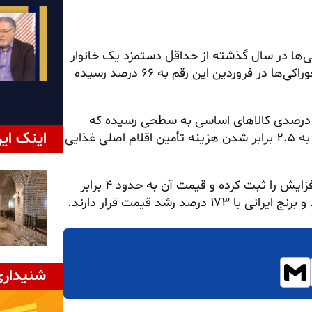
ها در سال گذشته از حداقل دستمزد یک خانوار
چهار نفره، به ۴۸ درصد می‌رسید با این حال با افزایش قیمت خوراکی‌ها در فروردین این رقم به ۶۶ درصد رسیده
تورم نقطه‌ای خوراکی‌ها در فروردین ۱۴۰۵ با متوسط رشد ۱۴۸ درصدی کالاهای اساسی به سطحی رسیده که
اینک ایر
فشار زیادی بر خانوارها وارد کرده است. رقمی که بیانگر نزدیک به ۲.۵ برابر شدن هزینه تأمین اقلام اصلی غذایی
در میان این کالاها، روغن مایع با تورم ۳۰۸ درصدی بیشترین افزایش را ثبت کرده و قیمت آن به حدود ۴ برابر
شنیداری