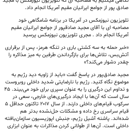
نگاهی میکنیم به مصاحبه ای که تلویزیون نیوزمکس با مجید
صادق پور از جوامع ایرانیان مقیم آمریکا انجام داد.
تلویزیون نیوزمکس در آمریکا در برنامه شامگاهی خود
مصاحبه ای با آقای مجید صادقپور از جوامع ایرانیان مقیم
آمریکا انجام داد . مجری تلویزیون نیوزمکس پرسید
«خبر حمله به سه کشتی باری در تنگه هرمز، پس از برقراری
آتش‌بس، تلاش‌ها برای بازگرداندن طرفین به میز مذاکره را
چقدر دشوار می‌کند؟»
مجید صادق‌پور در پاسخ گفت «باید از زاویه دید رژیم به
موضوع نگاه کنید. رژیم با نارضایتی شدید داخلی روبروست
و تداوم این درگیری را به عنوان سپری برای خود می‌بیند. ۴۵
سال است که آن‌ها با ایجاد درگیری‌های خارجی، سعی در
سرکوب قیام‌های داخلی دارند. از سال ۲۰۱۷ تاکنون حداقل ۵
قیام سراسری رخ داده و مشکلات حل‌نشده بدتر هم
شده‌اند. پاشنه آشیل رژیم، جنبش اپوزیسیون سازمان‌یافته
داخلی است. آن‌ها از طولانی کردن مذاکرات به عنوان ابزاری