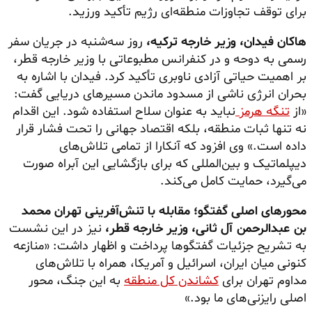
برای توقف تجاوزات منطقه‌ای رژیم تأکید ورزید.
هاکان فیدان، وزیر خارجه ترکیه،
روز سه‌شنبه در جریان سفر
رسمی به دوحه و در کنفرانس مطبوعاتی با وزیر خارجه قطر،
بر اهمیت حیاتی آزادی ناوبری تأکید کرد. فیدان با اشاره به
بحران انرژی ناشی از مسدود ماندن مسیرهای دریایی گفت:
«از
تنگه هرمز
نباید به عنوان سلاح استفاده شود. این اقدام
نه تنها ثبات منطقه، بلکه اقتصاد جهانی را تحت فشار قرار
داده است.» وی افزود که آنکارا از تمامی تلاش‌های
دیپلماتیک و بین‌المللی که برای بازگشایی این آبراه صورت
می‌گیرد، حمایت کامل می‌کند.
محورهای اصلی گفتگو؛ مقابله با تنش‌آفرینی تهران
محمد
بن عبدالرحمن آل ثانی، وزیر خارجه قطر،
نیز در این نشست
به تشریح جزئیات گفتگوها پرداخت و اظهار داشت: «منازعه
کنونی میان ایران، اسرائیل و آمریکا، همراه با تلاش‌های
مداوم تهران برای
کشاندن کل منطقه
به این جنگ، محور
اصلی رایزنی‌های ما بود.»