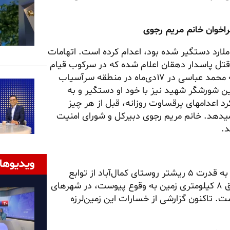
 ملارد دستگیر شده بود، اعدام کرده است. اتهامات
تل پاسدار دهقان اعلام شده که در سرکوب قیام
نقش فعال داشته است. رسانه حکومتی قضاییه گزارش کرد که محمد عباسی در ۱۷دی‌ماه در منطقه سرآسیاب
ین شورشگر شهید نیز با خود او دستگیر و به
 اعدامهای پرقساوت روزانه، قبل از هر چیز
میدهد. خانم مریم رجوی دبیرکل و شورای امنیت
د.
ویدیوها
ساعت ۱۱ و ۱۷دقیقه امروز پنجشنبه ٢۴اردیبهشت، زمین‌لرزه‌ای به قدرت ۵ ریشتر روستای کمال‌آباد از توابع
که در عمق ٨ کیلومتری زمین به وقوع پیوست، در شهرهای
 تاکنون گزارشی از خسارات این زمین‌لرزه