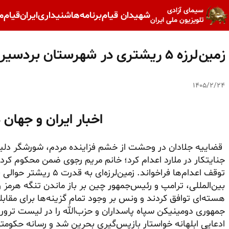
سیمای آزادی
شهیدان قیام
برنامه‌ها
شنیداری
ایران
قیام
م
تلویزیون ملی ایران
زمین‌لرزه ۵ ریشتری در شهرستان بردسیر استان کرمان
۱۴۰۵/۲/۲۴
اخبار ایران و جهان 
قضاییه جلادان در وحشت از خشم فزاینده مردم، شورشگر دلیر 
جنایتکار در ملارد اعدام کرد؛ خانم مریم رجوی ضمن محکوم کردن
توقف اعدام‌ها فراخواند. زم
بین‌المللی، ترامپ و رئیس‌جمهور چین بر باز ماندن تنگه هرمز 
هسته‌ای توافق کردند و ونس بر وجود تمام گزینه‌ها برای مقابل
جمهوری دومینیکن سپاه پاسداران و حزب‌الله را در لیست ترور
ادعایی ابلهانه خواستار بازپس‌گیری بحرین شد و رسانه حکوم