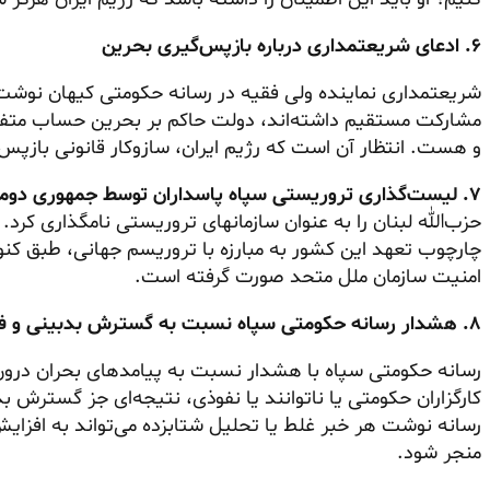
۶. ادعای شریعتمداری درباره بازپس‌گیری بحرین
شریعتمداری نماینده ولی فقیه در رسانه حکومتی کیهان نوشت
مشارکت مستقیم داشته‌اند، دولت حاکم بر بحرین حساب متفاوت
و هست. انتظار آن است که رژیم ایران، سازوکار قانونی بازپس‌
۷. لیست‌گذاری تروریستی سپاه پاسداران توسط جمهوری دومینیکن
حزب‌الله لبنان را به عنوان سازمانهای تروریستی نامگذاری کرد. 
چارچوب تعهد این کشور به مبارزه با تروریسم جهانی، طبق کنوا
امنیت سازمان ملل متحد صورت گرفته است.
۸. هشدار رسانه حکومتی سپاه نسبت به گسترش بدبینی و فرسایش انسجام رژیم
رسانه حکومتی سپاه با هشدار نسبت به پیامدهای بحران درون ر
کارگزاران حکومتی یا ناتوانند یا نفوذی، نتیجه‌ای جز گسترش
رسانه نوشت هر خبر غلط یا تحلیل شتابزده می‌تواند به افز
منجر شود.