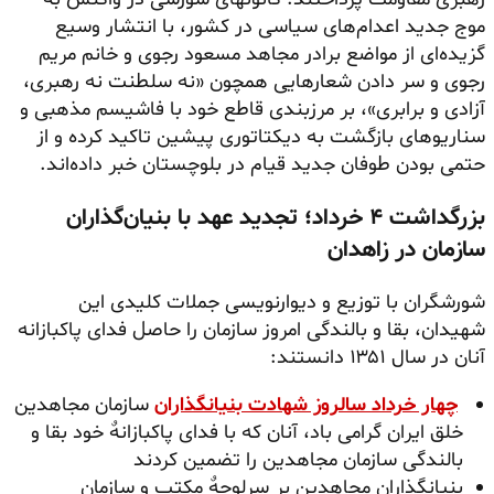
موج جدید اعدام‌های سیاسی در کشور، با انتشار وسیع
گزیده‌ای از مواضع برادر مجاهد مسعود رجوی و خانم مریم
رجوی و سر دادن شعارهایی همچون «نه سلطنت نه رهبری،
آزادی و برابری»، بر مرزبندی قاطع خود با فاشیسم مذهبی و
سناریوهای بازگشت به دیکتاتوری پیشین تاکید کرده و از
حتمی بودن طوفان جدید قیام در بلوچستان خبر داده‌اند.
بزرگداشت ۴ خرداد؛ تجدید عهد با بنیان‌گذاران
سازمان در زاهدان
شورشگران با توزیع و دیوارنویسی جملات کلیدی این
شهیدان، بقا و بالندگی امروز سازمان را حاصل فدای پاکبازانه
آنان در سال ۱۳۵۱ دانستند:
چهار خرداد سالروز شهادت بنیانگذاران
سازمان مجاهدین
خلق ایران گرامی باد، آنان که با فدای پاکبازانهٌ خود بقا و
بالندگی سازمان مجاهدین را تضمین کردند
بنیانگذاران مجاهدین بر سرلوحهٌ مکتب و سازمان