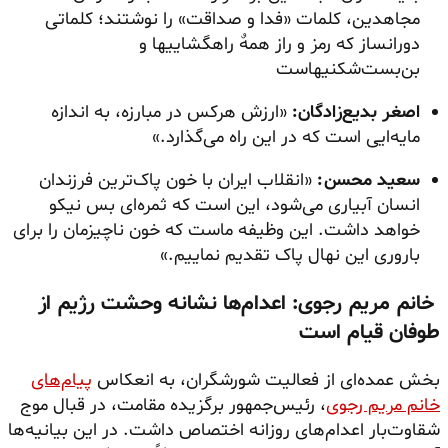
مجاهدین، کلمات «فدا و صداقت» را نوشتند؛ کلماتی
دورانساز که رمز و راز همهٌ راهگشاییها و
بن‌بست‌شکنیهاست
اصغر بدیع‌زادگان:
«ارزش هرکس در مبارزه، به اندازه
مایه‏‌ایی است که در این راه می‌گذارد.»
سعید محسن:
«انقلاب ایران با خون پاک‌ترین فرزندان
انسان آبیاری می‌شود،‌ این است که ثمره‌ای بس نیکو
خواهد داشت.‌ این وظیفه ماست که خون ناچیزمان را برای
باروری این نهال پاک تقدیم نماییم.»
خانم مریم رجوی: اعدام‌ها نشانه وحشت رژیم از
طوفان قیام است
بخش عمده‌ای از فعالیت شورشگران، به انعکاس
پیام‌های
خانم مریم رجوی
، رئیس‌جمهور برگزیده مقامت، در قبال موج
شقاوت‌بار اعدام‌های روزانه اختصاص داشت. در این بیانیه‌ها