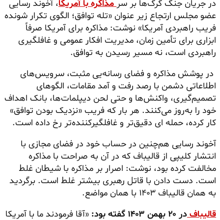
در جریان جنگ گرگ‌ها بر سر
مذاکره با آمریکا
، آخوند رسایی
عضو مجلس ارتجاع زیر عنوان «تله توافق؛ الگوی تکرار شونده
فریب راهبردی آمریکا» نوشت: مذاکره برای آمریکا صرفاً
ابزاری برای تأمین زمان، مدیریت افکار عمومی و غافلگیری
راهبردی است، نه مسیر رسیدن به توافق.
در پوشش مذاکره و فضای رسانه‌یی مثبت، سرویس‌های
اطلاعاتی دشمن با رصد رفت و آمد مقامات، الگوهای
تصمیم‌گیری، واکنش‌ها و حتی لحن دیپلمات‌ها، بانک اهداف
خود را به‌روز می‌کنند. هر بار که فریب «نزدیک بودن توافق»
کار کرده،
حمله ای
دقیق‌تر و
غافلگیرکننده‌تر
رخ داده است.
آخوند رسایی هم‌چنین در حساب خود در فضای مجازی با
انتشار کلیپی از قالیباف که در آن به صراحت با مذاکره
مخالفت کرده بود، نوشت: اصرار بر مذاکره با شیطان غلط
است. دست دادن با قاتل رهبری بیشتر غلط است. برگردید
به همان قالیباف ۱۴۰۳ با همان مواضع.
قالیباف
در ۲۰ بهمن ۱۴۰۳ گفته بود:
«آقا فرمودند ما با آمریکا