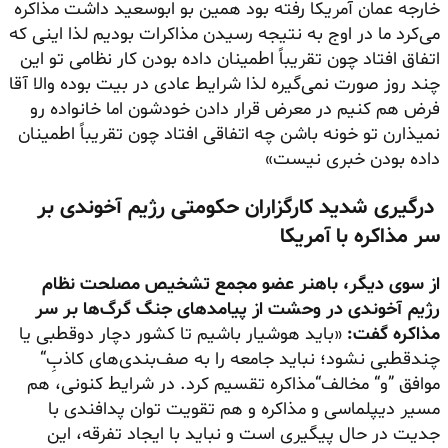
خارجه عمان آمریکا رفته بود همین بو ابوسعید داشت مذاکره
می‌کرد ما در اوج به نتیجه رسیدن مذاکرات بودیم لذا اینی که
اتفاق افتاد چون تقریباً اطمینان داده بودن کار نظامی تو این
چند روز صورت نمی‌گیره لذا شرایط عادی در بیت بوده والا آقا
فرض هم کنیم در معرض قرار دادن خودشون اما خانواده رو
نمیذارن تو خونه باشن چه اتفاقی افتاد چون تقریباً اطمینان
داده بودن خبری نیست»
درگیری شدید کارگزاران حکومتی رژیم آخوندی بر
سر مذاکره با آمریکا
از سوی دیگر، باهنر عضو مجمع تشخیص مصلحت نظام
رژیم آخوندی در وحشت از پیامدهای جنگ گرگ‌ها بر سر
مذاکره گفت:
«باید هوشیار باشیم تا کشور دچار دوقطبی یا
چندقطبی نشود؛ نباید جامعه را به
صف‌بندی‌های
کاذبِ“
موافق ”و“ مخالف“مذاکره تقسیم کرد. در شرایط کنونی، هم
مسیر دیپلماسی و مذاکره و هم تقویت توان پدافندی با
جدیت در حال پیگیری است و نباید با ایجاد تفرقه، این