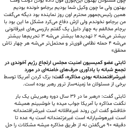
چون مسئولان بهتون این‌جوری قول داده بودن دولت وقت
بهتون ولی ما چون وکیل شما بودیم
برجامو
خونده بودیم
همین رئیس‌جمهور محترم اون روز نماینده بود دیگه می‌گفت
من
برجامو
نخوندم ولی ازش دفاع می‌کرد مشکل ما این بود با
برجام مخالفم به چهار دلیل یک گفتم بازرسی‌های غیرقانونی
بیشتر می‌شه ۲ تهدیدها بیشتر می‌شه ۳ تحریم‌ها بیشتر
می‌شه ۴ حمله نظامی قوی‌تر و محتمل‌تر می‌شه هر چهار تاش
محقق»
ثابتی عضو کمیسیون امنیت مجلس ارتجاع رژیم آخوندی در
تجمع شبانه با یادآوری حرف‌های خامنه‌ای در مورد
غیرشرافتمندانه بودن مذاکره، گفت:
بزک کردن آمریکا توسط
برخی از مسئولان ما زمینه‌ساز ترور رهبر بوده است.
ثابتی گفت: «رهبر ما در ۳۶ سال دوره رهبریش یک بار
نگفت مذاکره با آمریکا جواب میده یا خوشبینم همیشه
خلافشو
گفت این روند غیرعاقلانه است غیرشرافتمندانه
است
غیرهوشیارانه
است
غیرعزتمندانه
است یه عده تا
دقیقه ۹۰ می‌گفتن نه از طریق مذاکره میشه مشکلات را حل