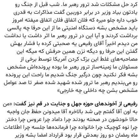
کرد حل مشکلات شد ترور رهبر ما. شب قبل از جنگ رو
یادتون بیاد وزیر در برابر دوربین گفت مذاکرات به قدری
خوب داره جلو میره که فلان اتفاق فلان اتفاق میفته امروز
باید مشخص بشه دستگاه امنیتی ما از این حرفا چه پالسی
برداشت کردند و آیا این در ترور رهبر ما اثر داشت یا نداشت
من دیدم اخیراً آقای رفیعی یه صحبتی کرده با فشار بهش
گفتن این حرفا رو دیگه نزن همین حرفش که میگه این
مصاحبه‌های غلط این بزک کردن آمریکا توسط برخی از
مسئولان ما زمینه‌ساز ترور رهبر ما بوده پرونده‌اش مشخص
بشه فکر نکنید چون درگیر جنگ شدیم ما راحت این پرونده
رو می‌بندیم رهبر ما ترور شده شهید شده صفر تا صد عوامل
مشخص بشن چه داخلی چه خارجی»
رفیعی از آخوندهای حوزه جهل و جنایت در قم نیز گفت:
«من
به اون آقا گفتم چی شد بالاخره آقا میدونن حفظ جان
واجبه‌
حالا
خودشون در صحنه بودند چرا داماد چرا عروس چرا دختر
چرا نوه کوچیک چرا خانواده چرا فرمانده‌ها جلسه چرا اطلاعات
ماه رمضان دو روز بعدش قرار بود قرارداد امضا بشه وزیر