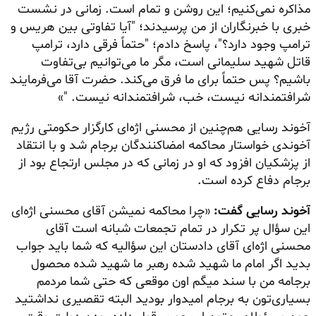
مذاکره نمی‌کنیم؛ این روشن و تمام است. زمانی در نشست
خبری با خبرنگاران از من پرسیدند؛ "آیا تفاوتی بین هریس و
ترامپ وجود دارد؟"، پاسخ دادم؛ "حتماً فرقی دارد، ترامپ
قاتل شهید سلیمانی است، مگر ما می‌توانیم بی‌تفاوت
باشیم؟ پس حتماً برای ما فرق می‌کند. حضرت آقا می‌فرمایند
شرافتمندانه نیست، خب، شرافتمندانه نیست. "»
آخوند رسایی هم‌چنین از محسنی اژه‌ای کارگزار حکومتی رژیم
آخوندی خواستار محاکمه
امضاکنندگان
برجام شد و با انتقاد
از پزشکیان افزود که او در زمانی که در مجلس ارتجاع بود از
برجام دفاع کرده است.
آخوند رسایی گفت:
«چرا محاکمه نمیشن آقای محسنی اژه‌ای
این سؤال پر تکرار در تمام تجمعات شبانه است آقای
محسنی اژه‌ای آقای دادستان این سؤالیه که شما باید جواب
بدید اگر امام ما شهید شده رهبر ما شهید شده محصول
برجامه من با سند میگم اون موقعی که حتی شما مردمم
بسیاری‌تون
به برجام امیدوار بودید البته تقصیری نداشتید