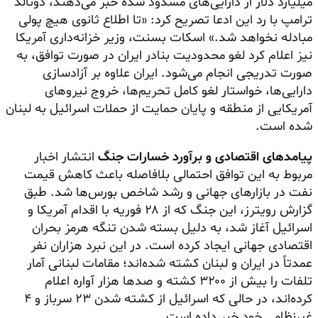
میلیارد دلار از دارایی‌های مسدود شده خبر می‌دهند، دونالد
ترامپ با رد این ادعا تصریح کرد: «تا اطلاع ثانوی هیچ پولی
مبادله نخواهد شد.» اسکات بسنت، وزیر خزانه‌داری آمریکا
نیز اعلام کرد لغو محدودیت بنادر ایران در صورت توافق، به
صورت تدریجی انجام می‌شود. ایران علاوه بر آزادسازی
دارایی‌ها، خواستار لغو کامل تحریم‌ها، خروج نیروهای
آمریکایی از منطقه و پایان حمایت از حملات اسرائیل به لبنان
شده است.
پیامدهای اقتصادی و برآورد خسارات جنگ
انتشار اخبار
مربوط به این توافق احتمالی بلافاصله باعث کاهش قیمت
نفت در بازارهای جهانی و رشد شاخص بورس‌ها شد. طبق
گزارش رویترز، این جنگ که از ۲۸ فوریه با اقدام آمریکا و
اسرائیل آغاز شد، به دلیل بسته شدن تنگه هرمز بحران
اقتصادی جهانی ایجاد کرده است. در این نبرد هزاران نفر
عمدتاً در ایران و لبنان کشته شده‌اند؛ مقامات لبنانی آمار
تلفات را بیش از ۳۲۰۰ کشته و صدها هزار آواره اعلام
کرده‌اند، در حالی که اسرائیل از کشته شدن ۲۳ سرباز و ۴
غیرنظامی خود خبر داده است.