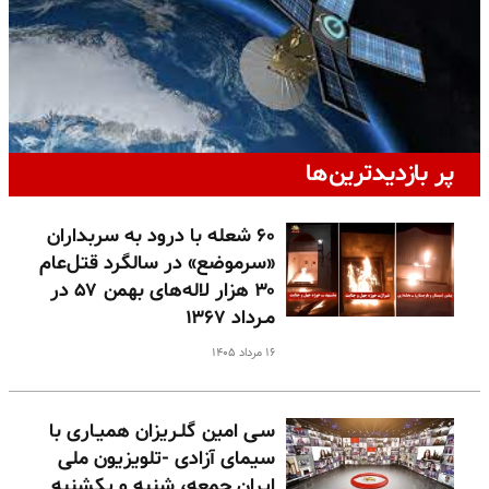
پر بازدیدترین‌ها
۶۰ شعله با درود به سربداران
«سرموضع» در سالگرد قتل‌عام
۳۰ هزار لاله‌های بهمن ۵۷ در
مـرداد ۱۳۶۷
۱۶ مرداد ۱۴۰۵
سـی امین گلـریزان همیـاری با
سیمای آزادی -تلویزیون ملی
ایران جمعه، شنبه و یکشنبه