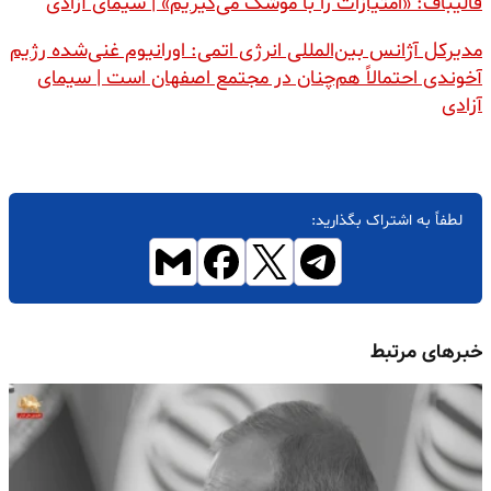
قالیباف: «امتیازات را با موشک می‌گیریم» | سیمای آزادی
مدیرکل آژانس بین‌المللی انرژی اتمی: اورانیوم غنی‌شده رژیم
آخوندی احتمالاً هم‌چنان در مجتمع اصفهان است | سیمای
آزادی
لطفاً به اشتراک بگذارید:
خبرهای مرتبط