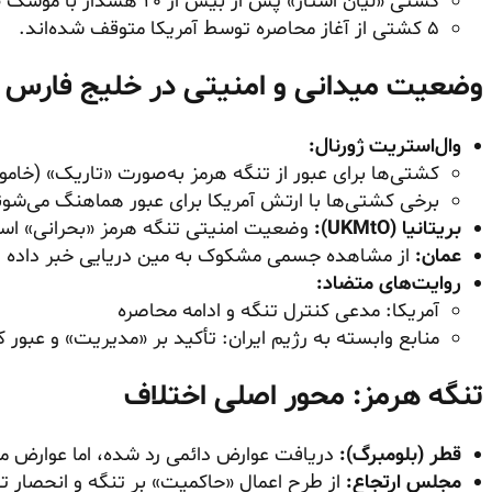
کشتی «لیان استار» پس از بیش از ۲۰ هشدار با موشک «هلفایر» متوقف شده است.
۵ کشتی از آغاز محاصره توسط آمریکا متوقف شده‌اند.
وضعیت میدانی و امنیتی در خلیج فارس
وال‌استریت ژورنال:
کشتی‌ها برای عبور از تنگه هرمز به‌صورت «تاریک» (خا
برخی کشتی‌ها با ارتش آمریکا برای عبور هماهنگ می‌شون
بریتانیا (UKMtO):
وضعیت امنیتی تنگه هرمز «بحرانی» اس
عمان:
از مشاهده جسمی مشکوک به مین دریایی خبر داده 
روایت‌های متضاد:
آمریکا: مدعی کنترل تنگه و ادامه محاصره
منابع وابسته به رژیم ایران: تأکید بر «مدیریت» و عبور
تنگه هرمز: محور اصلی اختلاف
قطر (بلومبرگ):
دریافت عوارض دائمی رد شده، اما عوارض م
مجلس ارتجاع:
از طرح اعمال «حاکمیت» بر تنگه و انحصار ت