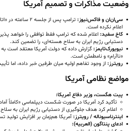
وضعیت مذاکرات و تصمیم آمریکا
سی‌ان‌ان و فاکس‌نیوز:
ترامپ پس از جلسه ۲
اعلام نکرده است.
کاخ سفید:
اعلام شده که ترامپ فقط توافقی را خواهد پذیر
دستیابی رژیم ایران به سلاح هسته‌ای، را تضمین کند.
نیویورک‌تایمز:
گزارش داده که دولت آمریکا معتقد است به 
«ناآرام» و نامطمئن است.
رویترز:
از وجود تفاهم اولیه میان طرفین خبر داده، اما تأی
مواضع نظامی آمریکا
پیت هگست، وزیر دفاع آمریکا:
تأکید کرد آمریکا در صورت شکست دیپلماسی «کاملاً آما
اعلام کرد هدف جلوگیری از دستیابی رژیم ایران به سلاح
اینترناسیوناله / رویترز:
آمریکا هم‌زمان بر افزایش تولید تس
ادعای پنتاگون (العربیه):