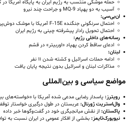
حمله موشکی منتسب به رژیم ایران به پایگاه آمریکا در 
آسیب به دو پهپاد MQ‑9 و جراحت چند نیرو
ان‌بی‌سی:
احتمال سرنگونی جنگنده F‑15E آمریکا با موشک دوش‌پرتاب ساخت چین
احتمال تحویل رادار پیشرفته چینی به رژیم ایران
رسانه‌های داخلی رژیم:
ادعای ساقط کردن پهپاد «اوربیتر» در قشم
لبنان:
ادامه حملات اسرائیل و کشته شدن ۱۱ نفر
مذاکرات لبنان و اسرائیل بدون نتیجه پایان یافت
مواضع سیاسی و بین‌المللی
رویترز:
پاسدار رضایی مدعی شده آمریکا با «خواسته‌های ب
وال‌استریت ژورنال:
عربستان در طول درگیری خواستار توقف 
پاکستان:
از نقش میانجیگری خود در گفت‌وگوها خبر داده
نیویورک‌تایمز:
بخشی از افکار عمومی در ایران نسبت به توا