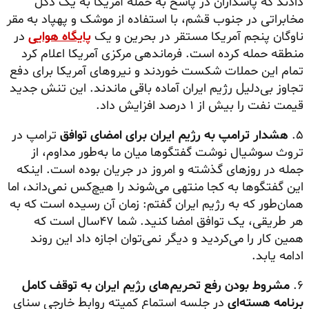
دادند که پاسداران در پاسخ به حمله آمریکا به یک دکل
مخابراتی در جنوب قشم، با استفاده از موشک و پهپاد به مقر
ناوگان پنجم آمریکا مستقر در بحرین و یک
پایگاه هوایی
در
منطقه حمله کرده است. فرماندهی مرکزی آمریکا اعلام کرد
تمام این حملات شکست خوردند و نیروهای آمریکا برای دفع
تجاوز بی‌دلیل رژیم ایران آماده باقی ماندند. این تنش جدید
قیمت نفت را بیش از ۱ درصد افزایش داد.
۵.
هشدار ترامپ به رژیم ایران برای امضای توافق
ترامپ در
تروث سوشیال نوشت گفتگوها میان ما به‌طور مداوم، از
جمله در روزهای گذشته و امروز در جریان بوده است. اینکه
این گفتگوها به کجا منتهی می‌شوند را هیچ‌کس نمی‌داند، اما
همان‌طور که به رژیم ایران گفتم: زمان آن رسیده است که به
هر طریقی، یک توافق امضا کنید. شما ۴۷سال است که
همین کار را می‌کردید و دیگر نمی‌توان اجازه داد این روند
ادامه یابد.
۶.
مشروط بودن رفع تحریم‌های رژیم ایران به توقف کامل
برنامه هسته‌ای
در جلسه استماع کمیته روابط خارجی سنای