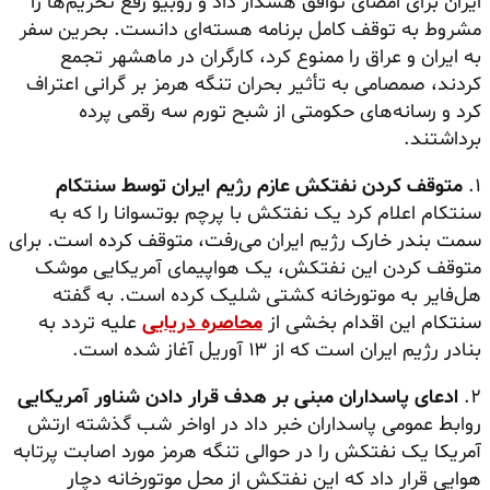
ایران برای امضای توافق هشدار داد و روبیو رفع تحریم‌ها را
مشروط به توقف کامل برنامه هسته‌ای دانست. بحرین سفر
به ایران و عراق را ممنوع کرد، کارگران در ماهشهر تجمع
کردند، صمصامی به تأثیر بحران تنگه هرمز بر گرانی اعتراف
کرد و رسانه‌های حکومتی از شبح تورم سه رقمی پرده
برداشتند.
۱.
متوقف کردن نفتکش عازم رژیم ایران توسط سنتکام
سنتکام اعلام کرد یک نفتکش با پرچم بوتسوانا را که به
سمت بندر خارک رژیم ایران می‌رفت، متوقف کرده است. برای
متوقف کردن این نفتکش، یک هواپیمای آمریکایی موشک
هل‌فایر به موتورخانه کشتی شلیک کرده است. به گفته
سنتکام این اقدام بخشی از
محاصره دریایی
علیه تردد به
بنادر رژیم ایران است که از ۱۳ آوریل آغاز شده است.
۲.
ادعای پاسداران مبنی بر هدف قرار دادن شناور آمریکایی
روابط عمومی پاسداران خبر داد در اواخر شب گذشته ارتش
آمریکا یک نفتکش را در حوالی تنگه هرمز مورد اصابت پرتابه
هوایی قرار داد که این نفتکش از محل موتورخانه دچار