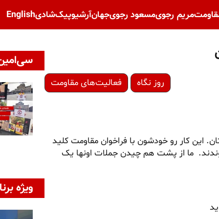
قاومت
مریم رجوی
مسعود رجوی
جهان
آرشیو
پیک‌شادی
English
سی‌امین 
روز نگاه
فعالیت‌های مقاومت
ن. این کار رو خودشون با فراخوان مقاومت کلید
یوندند. ما از پشت هم چیدن جملات اونها یک
ویژه برنا
ید