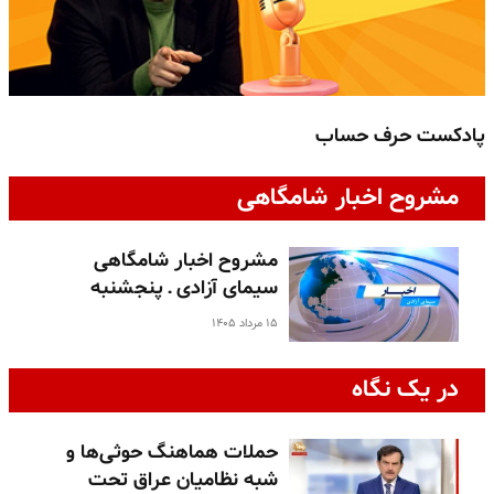
پادکست حرف حساب
پ
مشروح اخبار شامگاهی
مشروح اخبار شامگاهی
سیمای آزادی ـ پنجشنبه
۱۵ مرداد ۱۴۰۵
در یک نگاه
حملات هماهنگ حوثی‌ها و
شبه نظامیان عراق تحت