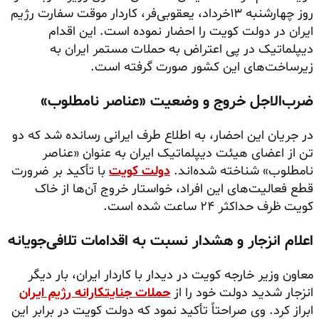
روز چهارشنبه ۱۳خرداد، یعقوبی‌فر، کاردار موقت سفارت رژیم
ایران در دولت کویت را احضار نموده است. این اقدام
دیپلماتیک در پی اعتراض به حملات مستمر ایران به
زیرساخت‌های این کشور صورت گرفته است.
ضرب‌الاجل خروج و وضعیت «عناصر نامطلوب»
در جریان این احضار، به اطلاع طرف ایرانی رسانده شد که دو
تن از اعضای هیئت دیپلماتیک ایران به عنوان «عناصر
نامطلوب» شناخته شده‌اند.
دولت کویت
با تأکید بر ضرورت
قطع فعالیت‌های این افراد، خواستار خروج آن‌ها از خاک
کویت ظرف حداکثر ۲۴ ساعت شده است.
اعلام انزجار و هشدار نسبت به اقدامات تلافی‌جویانه
معاون وزیر خارجه کویت در دیدار با کاردار ایران، بار دیگر
انزجار شدید دولت خود را از
حملات جنایتکارانه رژیم ایران
ابراز کرد. وی صراحتاً تأکید نمود که دولت کویت در برابر این