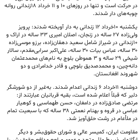
در حرکت است و تنها در روزهای ۱۰ و ۱۱ خرداد ۱۸زندانی روانه
چوبه‌های دار شدند.
یکشنبه ۱۰خرداد ۱۲ زندانی به دار آویخته شدند: پرویز
ولی‌زاده ۲۷ ساله در زنجان، اصلان امیری ۳۳ ساله در اراک و
۱۰زندانی در شیراز شامل سعید دهقان‌زاده، برزو موسی‌زاده
۳۰ ساله، عباس بیات ۳۰ ساله، علی‌اکبر سرابی‌مقدم، سالار
شیخی ۲۹ ساله و ۳ هموطن بلوچ به نام‌های
محمدعثمان
دانه‌چین، و محمدصدیق بلوچی و قادر خدامرادی و دو
شهروند افغانستان.
دوشنبه ۱۱خرداد ۶ زندانی اعدام شدند. به‌غیر از دو شورشگر
دلیر که قبلاً اعلام شده است، بقیه قربانیان عبارتند از:
مرتضی
صادق‌زاده
در دامغان، حسن طهماسبی و کوهیار
عباسی در قروه و بهنام نعمتی ۳۸ ساله که با سبعیت تمام
در ملأعام در رشت حلق‌آویز شد.
مقاومت ایران، کمیسر عالی و شورای حقوق‌بشر و دیگر
ارگانهای ذیربط ملل متحد و عموم مراجع مدافع حقوق‌بشر را