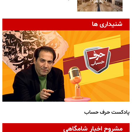
شنیداری ها
پادکست حرف حساب
پ
مشروح اخبار شامگاهی