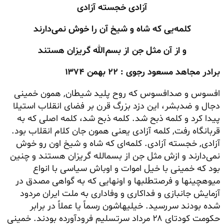
آزادی خجسته آزادی
کلمه‌یی که شاه و شیخ آن را خوش نمی‌دارند
و از آن مثل جن از بسم‌الله گریزان هستند
برادر مجاهد مسعود رجوی : ۲۲ بهمن ۱۳۷۴
افسوس و صدافسوس که روح پلید شیطان, همون خمینی
دجال و ضدبشر، این دزد بزرگ قرن بر فضای انقلاب استیلا
پیدا کرد و کلمه ذبح شد. کلمه ذبح شد، کلمه اصلی که به
قربانگاه رفت, کلمه آزادی یعنی همون جان کلام انقلاب بود.
آزادی, خجسته آزادی. کلمه‌ای که شاه و شیخ اون رو خوش
نمی‌دارند و ازش مثل جن از بسمالله گریزان هستند و چنین
بود که خمینی با خیل اموات و اوباش سیاسی با انواع
میوهچینها و فرصتطلبها و اونهایی که به گواهی مصدق در
آزمایش جانبازی و فداکاری و وفاداری به ملت ایران مردود
شده بودند سررسید. خیلیهاشون رسماً یا عملاً در برابر
حکومت کودتای ۲۸ مرداد سرتسلیم فرودآورده بودند. خمینی