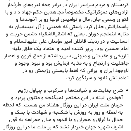
کردستان و مردم سراسر ایران در برابر همه نیروهای طرفدار
آزادی‌های دموکراتیک مخصوصاً مجاهدین حکم جهاد داد و با
فتوای رسمی, جان, مال و نوامیس اونها رو بر آخوندها و
پاسدارانش حلال کرد. راستی که خمینی از آل ابیسفیان به
مثابه ابنملجم دوران, یعنی که اشقیالاشقیاء دشمن حریت و
انسانیت و در ردیف قاتلان امیر مؤمنان علی علیهالسلام و
امام حسین بود. پرپر کننده امید و اعتماد یک خلق, بلیه
تاریخی و عقیدتی و میهنی, سربرداشته از عمق قرون و اعصار
جاهلیت و ارتجاع و به مثابه آزمایش بود و نبود, وجود و
لاوجود ایران و ایرانی که فقط بایستی رژیمش رو در
تمامیتش نابود و سرنگون کرد.
شرح جنایت‌ها و خیانت‌ها و سرکوب و چپاول رژیم
آخوندی البته در این مختصر نمیگنجه و مثنوی پردرد و
حرمان ملت ایران در این روزگار هفتاد من هست. که لحظه
به لحظه و روز به روزش با شکنجه و شهادت با جنگ و
جدال با فراق و هجران و با اندوه و ملال همراهه به قول
اشرف شهید جهان خبردار نشد که بر ملت ما در این روزگار