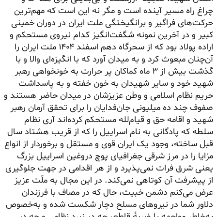
چراغ راه مسیر آینده است و مگر نه این است که مهم‌ترین
حرکت‌های فراگیر و برانگیختگی ملت ایران در دوران خمینی
کبیر و در آخرین نمونه شگفت‌انگیز کدام نیروی مستحکم و
اراده پولاد بود که از سحرگاه دهم اسفند ۱۴۰۴ ملت ایران را
آن‌چنان مبعوث کرد و به میدان آورد که با انگیزه‌ای والا و با
گذشت بیش از ۳ ماه کماکان پر حرارت به خونخواهی رهبر
شهید خود و سایر شهیدان به خون خفته و به پاسداشت
حریم نظام اسلامی و وطن عزیزشان در میدان حاضر هستند و
صفوف چند ده میلیونی جان‌فدایان را برای تحقق آرمان رهبر
شهید و اقامه حق و
قیام‌لله
مستحکم کرده‌اند آری نظام
سلطه که پادگانی به نام اسراییل را که از قریب هشتاد سال
قبل ساخته، وجود یک ایران قوی و مستقل و برخوردار از انواع
مزایا را در مرز شرقی جغرافیای پوچ دروغین اسراییل بزرگ
یعنی شرق فرات نمی‌پذیرد و از هر اقدامی در جهت جلوگیری
از پیشرفت آن کوتاهی نمی‌کند. در این مجال به ملّت عزیز
عرض می‌کنم دشمن خبیث، حال که در مصاف با فرزندان
دلاور شما در نیروهای مسلح دچار شکست شده و به‌خصوص
به‌خاطر مواجهه با ضربه‌ٔ قاطع، چه در نبرد نظامی و چه در