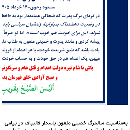
به‌مناسبت سالمرگ خمینی ملعون پاسدار قالیباف در پیامی