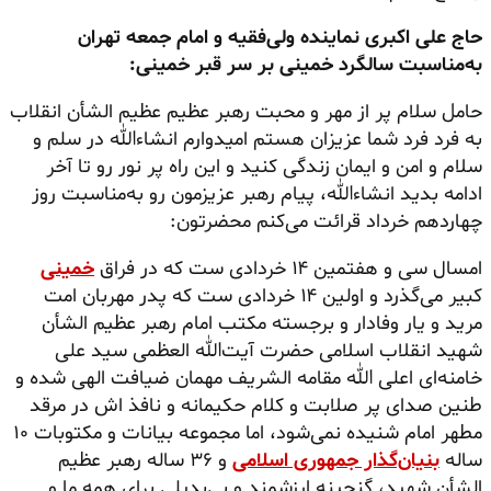
حاج علی اکبری نماینده ولی‌فقیه و امام جمعه تهران
به‌مناسبت سالگرد خمینی بر سر قبر خمینی:
حامل سلام پر از مهر و محبت رهبر عظیم عظیم
الشأن
انقلاب
به فرد فرد شما عزیزان هستم امیدوارم انشاءالله در سلم و
سلام و امن و ایمان زندگی کنید و این راه پر نور رو تا آخر
ادامه بدید انشاءالله، پیام رهبر عزیزمون رو به‌مناسبت روز
چهاردهم خرداد قرائت می‌کنم محضرتون:
امسال سی و هفتمین ۱۴ خردادی ست که در فراق
خمینی
کبیر می‌گذرد و اولین ۱۴ خردادی ست که پدر مهربان امت
مرید و یار وفادار و برجسته مکتب امام رهبر عظیم
الشأن
شهید انقلاب اسلامی حضرت آیت‌الله العظمی سید علی
خامنه‌ای اعلی الله
مقامه
الشریف مهمان ضیافت الهی شده و
طنین صدای پر صلابت و کلام حکیمانه و نافذ اش در مرقد
مطهر امام شنیده نمی‌شود، اما مجموعه بیانات و مکتوبات ۱۰
ساله
بنیان‌گذار جمهوری اسلامی
و ۳۶ ساله رهبر عظیم
الشأن
شهید، گنجینه ارزشمند و بی‌بدیلی برای همه ما و