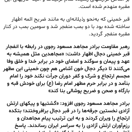
مقبره منهدم شده است.
قبر خمینی که به‌نحو رذیلانه‌ای به مانند ضریح ائمه اطهار
ساخته شده بود با دو بمب منفجر شد و سومین بمب در کنار
مقبره منفجر گردید.
رهبر مقاومت برادر مجاهد مسعود رجوی در رابطه با انفجار
قبر خمینی دجال اظهار داشت: «مجاهدین مثل همیشه به
عهد و پیمان و سوگند و امضای خود در برابر خدا و خلق وفا
می‌کنند تا دیگر دجال خون آشامی هم چون خمینی این مظهر
مجسم ارتجاع و شرک و کفر دوران جرأت نکند خود را امام
بنآمد و در برابر حرم مطهر امام رضا (ع) برای خودش قبه و
بارگاه و صحن و ضریح پوشالی بنا کند»
برادر مجاهد مسعود رجوی افزود: «گشتیها و پیکهای ارتش
آزادی نخستین جرقه‌ها را در قبر دجال برافروختند؛ بتکده
ارتجاع را ویران کردند و به این ترتیب پیام مجاهدان و
رزم‌آوران ارتش آزادی را به سراسر ایران رساندند. پاسخ