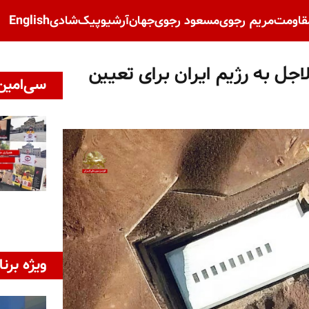
قاومت
مریم رجوی
مسعود رجوی
جهان
آرشیو
پیک‌شادی
English
جل به رژیم ایران برای تعیین
سی‌امین 
ویژه برنا