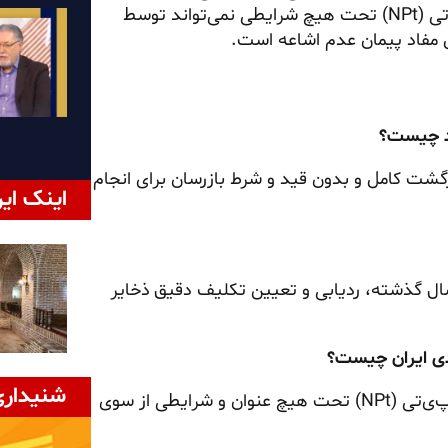
پافشاری کرده است. در گزارش آژانس آمده است اجرای ان پی تی (NPt) تحت هیچ شرایطی نمی‌تواند توسط
ل مفاد پیمان عدم اشاعه است.
ید چیست؟
گشت کامل و بدون قید و شرط بازرسان برای انجام
اینک ایر
سال گذشته، ردیابی و تعیین تکلیف دقیق ذخایر
دی ایران چیست؟
شنیداری
آژانس به‌طور صریح تأکید کرده است که قوانین معاهده ان‌پ‌ی‌تی (NPt) تحت هیچ عنوان و شرایطی از سوی