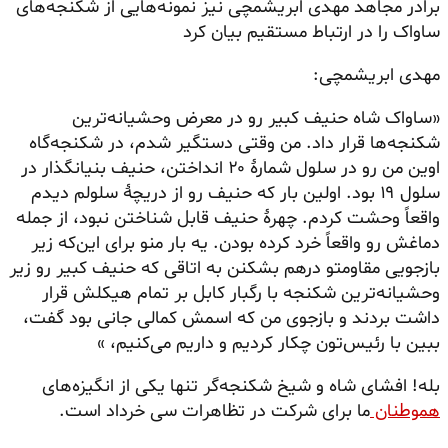
برادر مجاهد مهدی ابریشمچی نیز نمونه‌هایی از شکنجه‌های
ساواک را در ارتباط مستقیم بیان کرد
مهدی ابریشمچی:
«ساواک شاه حنیف کبیر رو در معرض وحشیانه‌ترین
شکنجه‌ها قرار داد. من وقتی دستگیر شدم، در شکنجه‌گاه
اوین من رو در سلول شمارهٔ ۲۰ انداختن، حنیف بنیانگذار در
سلول ۱۹ بود. اولین بار که حنیف رو از دریچهٔ سلولم دیدم
واقعاً وحشت کردم. چهرهٔ حنیف قابل شناختن نبود، از جمله
دماغش رو واقعاً خرد کرده بودن. یه بار منو برای این‌که زیر
بازجویی مقاومتو درهم بشکنن به اتاقی که حنیف کبیر رو زیر
وحشیانه‌ترین شکنجه با رگبار کابل بر تمام هیکلش قرار
داشت بردند و بازجوی من که اسمش کمالی جانی بود گفت،
ببین با
رئیس‌تون
چکار کردیم و داریم می‌کنیم، »
بله! افشای شاه و شیخ شکنجه‌گر تنها یکی از انگیزه‌های
هموطنان
ما برای شرکت در تظاهرات سی خرداد است.