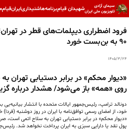
سیمای آزادی
شهیدان قیام
برنامه‌ها
شنیداری
ایران
قیام
م
تلویزیون ملی ایران
فرود اضطراری دیپلمات‌های قطر در تهران؛
۹۰ به بن‌بست خورد
۱۴۰۵/۳/۲۴
«دیوار محکم» در برابر دستیابی تهران به 
روی «همه» باز می‌شود/ هشدار درباره گزی
دونالد ترامپ، رئیس‌جمهور ایالات متحده با انتشار بیانیه‌ی
خود، از امضای رسمی توافق‌نامه با ایران در روز دوشنبه (فردا) خ
«دیوار محکم» در برابر دستیابی تهران به سلاح اتمی است، صراحت
پول نقد یا دارایی سبزی به ایران پرداخت نخواهد شد. رئیس‌ج