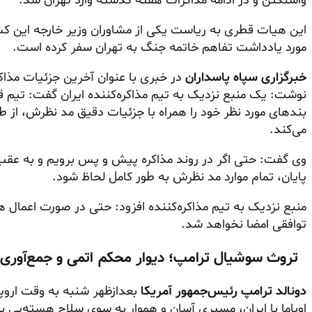
واشنگتن و در ادامه مذاکرات هفته گذشته وارد تهران شد.
این هیات قطری به ریاست یکی از مشاوران وزیر خارجه این کشور 
مورد یادداشت تفاهم خاتمه جنگ به تهران سفر کرده است.
خبرگزاری سپاه پاسداران
در خبری با عنوان آخرین جزئیات مذاک
نوشت: یک منبع نزدیک به تیم مذاکره‌کننده ایران گفت: تیم قط
بندهای مورد نظر خود را همراه با جزئیات دقیق مد نظرش، از
می‌کند.
وی گفت: حتی اگر در روند مذاکره پیش و پس برویم و به عقب 
پایان، تمام موارد مد نظرش به طور کامل لحاظ شود.
منبع نزدیک به تیم مذاکره‌کننده افزود: حتی در صورت اعمال هم
توافقی امضا نخواهد شد.
‍‍‍ تروث سوشیال ترامپ؛ دیوار محکم اتمی و جمع‌آوری گ
دونالد ترامپ رئیس‌جمهور آمریکا
بعدازظهر شنبه به وقت اروپا
اوباما با ایران، مسیری آسان و هموار به سوی سلاح هسته‌ی