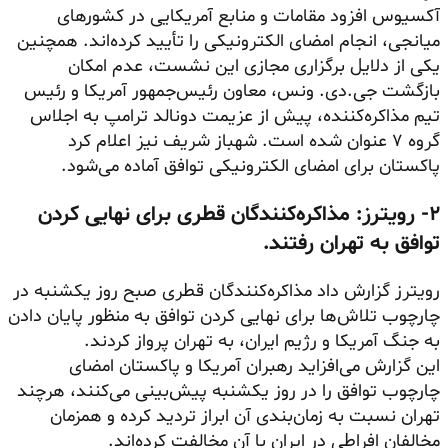
آکسیوس افزود مقامات و منابع آمریکایی در کشورهای
میانجی، انجام امضای الکترونیکی را تأیید کرده‌اند. همچنین
یکی از دلایل برگزاری مجازی این نشست، عدم امکان
بازگشت جی.دی. ونس، معاون رئیس‌جمهور آمریکا و رئیس
تیم مذاکره‌کننده، پیش از عزیمت دونالد ترامپ به اجلاس
گروه ۷ عنوان شده است. شهباز شریف نیز اعلام کرد
پاکستان برای امضای الکترونیکی توافق آماده می‌شود.
۲- رویترز: مذاکره‌کنندگان قطری برای نهایی کردن
توافق به تهران رفتند.
رویترز گزارش داد مذاکره‌کنندگان قطری صبح روز یکشنبه در
چارچوب تلاش‌ها برای نهایی کردن توافق به منظور پایان دادن
به جنگ آمریکا و رژیم ایران، به تهران پرواز کردند.
این گزارش می‌افزاید رهبران آمریکا و پاکستان امضای
چارچوب توافق را در روز یکشنبه پیش‌بینی می‌کنند، هرچند
تهران نسبت به زمان‌بندی آن ابراز تردید کرده و همزمان
مخالفان افراطی در ایران با آن مخالفت کرده‌اند.