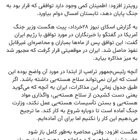
رویترز افزود: اطمینان کمی وجود دارد توافقی که قرار بود به
جنگ پایان دهد، تابستان امسال دوام بیاورد.
به گزارش اسکای نیوز ۲۸خرداد، پیت
هگست
وزیر جنگ
آمریکا در گفتگو با خبرنگاران در مورد توافق با رژیم ایران
گفت: این توافق پس از ماه‌ها بمباران و محاصره‌ای غیرقابل
نفوذ حاصل شد. ایران در موقعیتی قرار گرفت که مجبور شد
به میز مذاکره بیاید.
آنچه رئیس‌جمهور ترامپ از ابتدا در مورد آن واضح بوده این
است که ایران نمی‌تواند سلاح هسته‌یی داشته باشد. اگر
طبق جدول زمانی این مذاکرات، ایران به آنچه که می‌گوید
یعنی دست کشیدن از سلاح هسته‌یی، واگذاری مواد
هسته‌یی و بستن تأسیسات هسته‌یی عمل نکند، وزارت
جنگ آماده است تا دوباره شروع به کار کند. ما ترجیح
می‌دهیم این کار را نکنیم اما برای آن آماده‌ایم.
هگست افزود: وقتی محاصره به‌طور کامل باز شود
عقب‌نشینی خواهیم کرد و اجازه می‌دهیم تجارت جریان