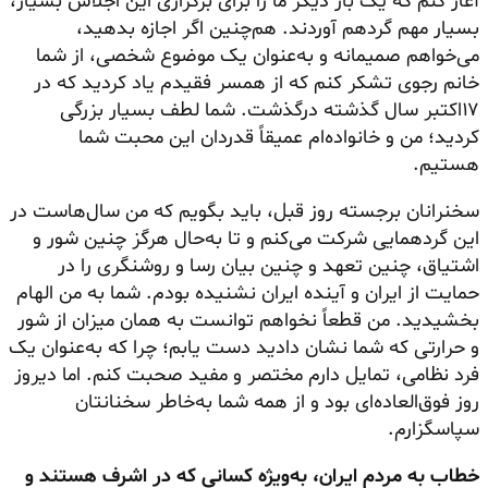
آغاز کنم که یک بار دیگر ما را برای برگزاری این اجلاس بسیار،
بسیار مهم گردهم آوردند. هم‌چنین اگر اجازه بدهید،
می‌خواهم صمیمانه و به‌عنوان یک موضوع شخصی، از شما
خانم رجوی تشکر کنم که از همسر فقیدم یاد کردید که در
۱۷اکتبر سال گذشته درگذشت. شما لطف بسیار بزرگی
کردید؛ من و خانواده‌ام عمیقاً قدردان این محبت شما
هستیم.
سخنرانان برجسته روز قبل، باید بگویم که من سال‌هاست در
این گردهمایی شرکت می‌کنم و تا به‌حال هرگز چنین شور و
اشتیاق، چنین تعهد و چنین بیان رسا و روشنگری را در
حمایت از ایران و آینده ایران نشنیده بودم. شما به من الهام
بخشیدید. من قطعاً نخواهم توانست به همان میزان از شور
و حرارتی که شما نشان دادید دست یابم؛ چرا که به‌عنوان یک
فرد نظامی، تمایل دارم مختصر و مفید صحبت کنم. اما دیروز
روز فوق‌العاده‌ای بود و از همه شما به‌خاطر سخنانتان
سپاسگزارم.
خطاب به مردم ایران، به‌ویژه کسانی که در اشرف هستند و