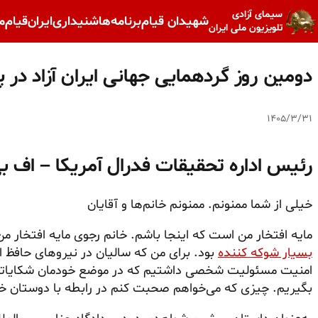
سیمای آزادی
شهیدان قیام
برنامه‌ها
شنیداری
ایران
قیام
م
تلویزیون ملی ایران
دومین روز گردهمایی جهانی ایران آزاد در پاریس ـ ۳۱ خرداد ۱۴۰۵
۱۴۰۵/۳/۳۱
رئیس اداره تحقیقات فدرال آمریکا – اف بی آی - ۰۰
خیلی از شما ممنونم. ممنونم خانم‌ها و آقایان
مایه افتخار من است که اینجا باشم. خانم رجوی مایه افتخار م
بسیار شوکه کننده
بود. برای من که سالیان در نیروهای حافظ ام
امنیت مسئولیت شخصی داشتیم که در موضع خودمان شکایاتی ک
بگیریم. چیزی که می‌خواهم صحبت کنم در رابطه با دوستان خودم د