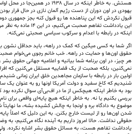
هستش. به خاطر اینکه در سال ۱۹۳۸ د
یهودی در اون دوران از دست رژیم آلمان نازی در حال فرار بود
قبول نکردش که این پناهنده ها رو قبول کنه بجز جمهوری دومین
این یادداشت تفاهم صحبت م
اینکه در رابطه با اعدام و سرکوب سیاسی صحبتی نمی‌کنه.
اگر شما به کسی میگین که کمک در راهه، باید حداقل نشون بدین
هر چیز، در اون برنامه شما بیانیه و اعلامیه جهانی حقوق بشر 
نمی‌کنین، بلکه صحبت از یک قضاییه مستقل می‌کنین که افراد
اولین بار در رابطه با سازمان مجاهدین خلق ایران زمانی شنید
شنیدیم که کاخ سفید و دولت آمریکا اونها رو به عنوان یک سا
بود به خاطر اینکه هیچکس از ما در اف‌بی‌آی سوال نکرده بود که
بررسی بکنیم یا نه. به خاطر اینکه هیچ پایه‌ای واقعی برای نا
موضوع به دادگاه بره و اونجا به چالش کشیده بشه، ما نهایتاً 
شدن اون‌ها رو از لیست خارج بکنن. به این دلیل که اصلاً پایه
یادداشت تفاهم هست، به مسائل حقوق بشر اشاره نکرده. ولی ما