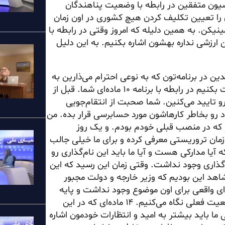
ر همین‌جا در محل اواسیون متفقین در رابطه با وضعیت پناهندگان
ن را تعیین تکلیف کردن هیچ کشوری در اون زمان
یکن. به همین دلیله که امروز وقتی در رابطه با
ی‌کنیم، در این ۱۴ ماده به نظر من ارزشی نداره بهشون اشاره بکنیم. به این دلیل
 در برنامه‌تون که به نوعی احترام می‌ذارین به
حقوق اون‌ها و حمایت در راهه. خب خانم رجوی می‌خوام صحبت بکنیم در رابطه با برنامه ۱۰ ماده‌ای شما. قبل از
رو تایید می‌کنین. شما صحبت از انتقام‌جویی
 رو بخاطر کارهاشون مورد حسابرسی قرار بده. من
م که در منصب قبلی خودم بودم. و یک روز
زمان تروریستی معرفی کرده و برای ما خیلی جالب
 آیا مدارکی هست و آیا ما باید این نام‌گذاری رو
م‌گذاری وجود نداشت. وقتی زمان این رسید که این
شاهد این بودیم که وزیر خارجه و دولت مجبور
‌ای واقعی برای اون موضوع وجود نداشت و پایه
حقوقی نداشت. حالا امروز داریم به آینده نگاه می‌کنیم، به وضعیت فعلی نگاه می‌کنیم. ۱۴ ماده‌ای که در این
 باید بیشتر به امید و انتظارات خودمون اشاره