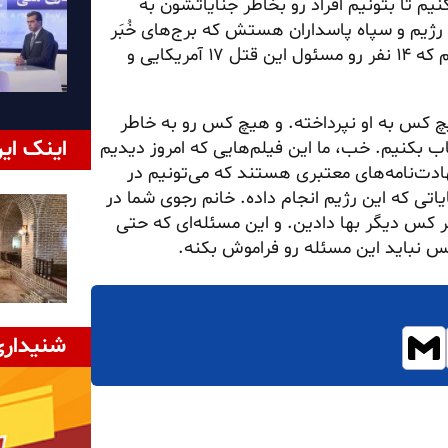
یم تا بتونیم افراد رو بخاطر جنایاتشون به
رژیم و سپاه پاسداران هستش که برج‌های خُبَر
رو منفجر کردند. و در اون دوران ما یک کیفرخواستی تهیه کردیم که ۱۴ نفر رو مسئول این قتل ۱۷ آمریکایی و
یچ کس به او نپرداخته. و هیچ کس رو به خاطر
اینک ایر
ب بکنیم. خب، ما این فیلم‌هایی که امروز دیدیم
شهادت‌نامه‌های معتبری هستند که می‌تونیم در
نایاتی که این رژیم انجام داده. خانم رجوی شما در
از هر کس دیگر بها دادین. و این مسئله‌ای که حتی
 نباید این مسئله رو فراموش بکنه.
شنیداری