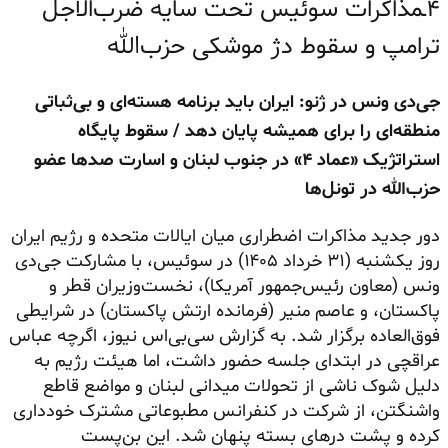
۴ـمذاکرات سوئیس تحت سایه ضرب‌الاجل
ترامپ و سقوط دژ موشکی حزب‌الله
جی‌دی ونس در ژنو: ایران باید برنامه هسته‌ای و بی‌ثباتی
منطقه‌ای را برای همیشه پایان دهد / سقوط پایگاه
استراتژیک «عماد ۴» در جنوب لبنان و اسارت صدها عضو
حزب‌الله در تونل‌ها
دور جدید مذاکرات اضطراری میان ایالات متحده و رژیم ایران
روز یکشنبه (۳۱ خرداد ۱۴۰۵) در سوئیس، با مشارکت جی‌دی
ونس (معاون رئیس‌جمهور آمریکا)، نخست‌وزیران قطر و
پاکستان، و عاصم منیر (فرمانده ارتش پاکستان) در شرایطی
فوق‌العاده برگزار شد. به گزارش سی‌بی‌اس نیوز، اگرچه عباس
عراقچی در ابتدای جلسه حضور داشت، اما هیئت رژیم به
دلیل شوک ناشی از تحولات میدانی لبنان و مواضع قاطع
واشنگتن، از شرکت در کنفرانس مطبوعاتی مشترک خودداری
کرده و پشت درهای بسته پنهان شد. این بن‌پست