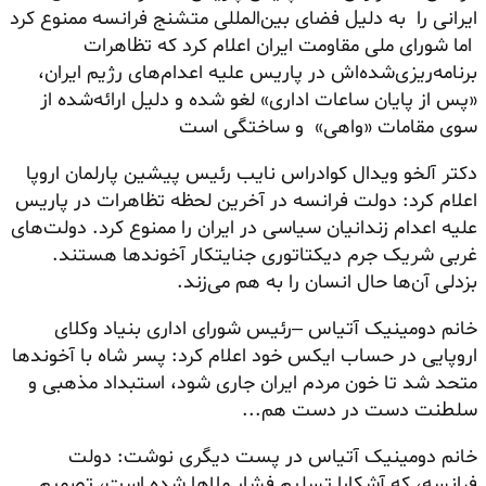
ایرانی را به دلیل فضای بین‌المللی متشنج فرانسه ممنوع کرد
اما شورای ملی مقاومت ایران اعلام کرد که تظاهرات
برنامه‌ریزی‌شده‌اش در پاریس علیه اعدام‌های رژیم ایران،
«پس از پایان ساعات اداری» لغو شده و دلیل ارائه‌شده از
سوی مقامات «واهی» و ساختگی است
دکتر آلخو ویدال کوادراس نایب رئیس پیشین پارلمان اروپا
اعلام کرد:‌ دولت فرانسه در آخرین لحظه تظاهرات در پاریس
علیه اعدام زندانیان سیاسی در ایران را ممنوع کرد. دولت‌های
غربی شریک جرم دیکتاتوری جنایتکار آخوندها هستند.
بزدلی آن‌ها حال انسان را به هم می‌زند.
خانم دومینیک آتیاس –رئیس شورای اداری بنیاد وکلای
اروپایی در حساب ایکس خود اعلام کرد:‌ پسر شاه با آخوندها
متحد شد تا خون مردم ایران جاری شود، استبداد مذهبی و
سلطنت دست در دست هم...
خانم دومینیک آتیاس در پست دیگری نوشت: دولت
فرانسه، که آشکارا تسلیم فشار ملاها شده است، تصمیم