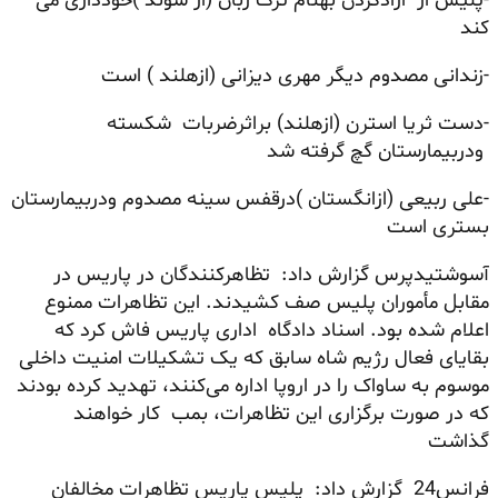
-پلیس از ازادکردن بهنام ترک زبان (از سوئد )خودداری می
کند
-زندانی مصدوم دیگر مهری دیزانی (ازهلند ) است
-دست ثریا استرن (ازهلند) براثرضربات شکسته
ودربیمارستان گچ گرفته شد
-علی ربیعی (ازانگستان )درقفس سینه مصدوم ودربیمارستان
بستری است
آسوشتیدپرس گزارش داد: تظاهرکنندگان در پاریس در
مقابل مأموران پلیس صف کشیدند. این تظاهرات ممنوع
اعلام شده بود. اسناد دادگاه اداری پاریس فاش کرد که
بقایای فعال رژیم شاه سابق که یک تشکیلات امنیت داخلی
موسوم به ساواک را در اروپا اداره می‌کنند، تهدید کرده بودند
که در صورت برگزاری این تظاهرات، بمب کار خواهند
گذاشت
فرانس24 گزارش داد: پلیس پاریس تظاهرات مخالفان