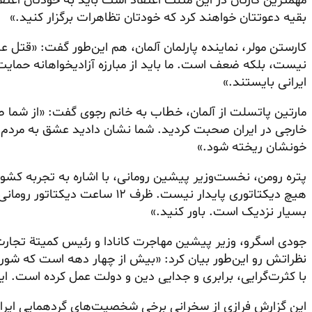
مهمترین کارتان در این مثلث اعتقاد است باید به خودتان اعتق
بقیه دعوتتان خواهند کرد که خودتان تظاهرات برگزار کنید.»
کارستن مولر، نماینده پارلمان آلمان، هم این‌طور گفت: «قتل 
نیست، بلکه ضعف است. ما باید از مبارزه آزادیخواهانه حمایت 
ایرانی بایستند.»
مارتین پاتسلت از آلمان، خطاب به خانم رجوی گفت: «از شما ص
خارجی در ایران صحبت کردید. شما نشان دادید عشق به مردم 
خونشان ریخته شود.»
پتره رومن، نخست‌وزیر پیشین رومانی، با اشاره به تجربه کش
هیچ دیکتاتوری پایدار نیست. ظرف ۱۲
بسیار نزدیک است. باور کنید.»
جودی اسگرو، وزیر پیشین مهاجرت کانادا و رئیس کمیتة تجارت بی
نظراتش رو این‌طور بیان کرد: «بیش از چهار دهه است که شورای
با کثرت‌گرایی، برابری و جدایی دین و دولت عمل کرده است. این
این گزارش فرازی از سخرانی برخی شخصیت‌های گردهمایی ایران 