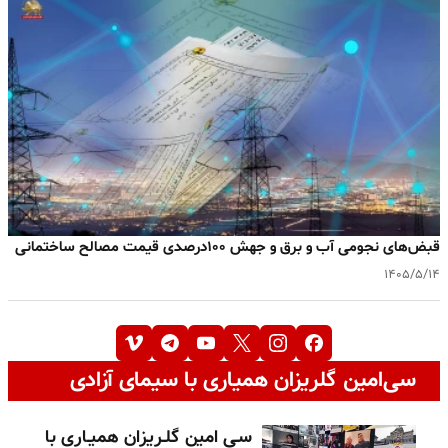
قبض‌های نجومی آب و برق و جهش ۱۰۰درصدی قیمت مصالح ساختمانی
۱۴۰۵/۵/۱۴
سی‌امین گلریزان همیاری با سیمای آزادی
سـی امین گلـریزان همیـاری با