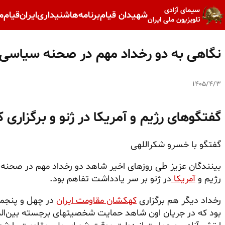
سیمای آزادی
شهیدان قیام
برنامه‌ها
شنیداری
ایران
قیام
م
تلویزیون ملی ایران
نگاهی به دو رخداد مهم در صحنه سیاسی ا
۱۴۰۵/۴/۳
گفتگوهای رژیم و آمریکا در ژنو و برگزار
گفتگو با خسرو شکراللهی
بینندگان عزیز طی روزهای اخیر شاهد دو رخداد مهم در صحنه
رژیم و
آمریکا
در ژنو بر سر یادداشت تفاهم بود.
رخداد دیگر هم برگزاری
کهکشان مقاومت ایران
در چهل و پنجمی
بود که در جریان اون شاهد حمایت شخصیتهای برجسته بین‌الملل