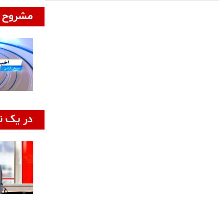
مشروح ا
در یک ن