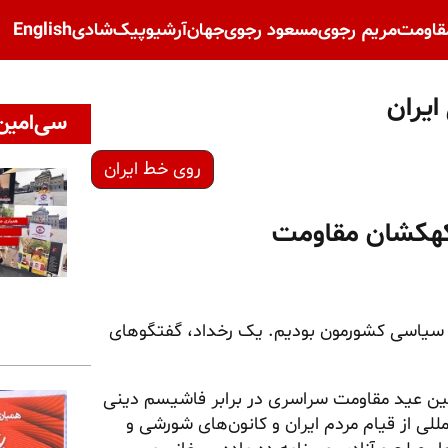
قاومت
مریم رجوی
مسعود رجوی
جهان
آرشیو
پیک‌شادی
English
یران
سی‌امین 
روی خط ایران
ی کهکشان مقاومت
 سیاسی کشورمون بودیم. یک رخداد، گفتگوهای
ن عید مقاومت سراسری در برابر فاشیسم دینی
ی از قیام مردم ایران و کانون‌های شورشی و