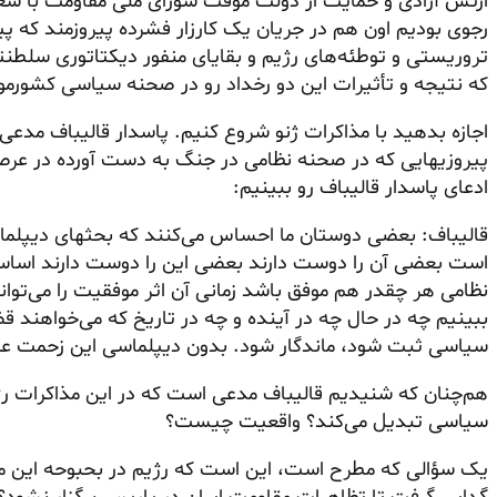
ارتش آزادی و حمایت از دولت موقت شورای ملی مقاومت با شعار 
رجوی بودیم اون هم در جریان یک کارزار فشرده پیروزمند که
پی
تروریستی و توطئه‌های رژیم و بقایای منفور دیکتاتوری سلطنت
که نتیجه و تأثیرات این دو رخداد رو در صحنه سیاسی کشورمون
اجازه بدهید با مذاکرات ژنو شروع کنیم. پاسدار قالیباف مدعی 
پیروزیهایی که در صحنه نظامی در جنگ به دست آورده در عرص
ادعای پاسدار قالیباف رو ببینیم:
قالیباف: بعضی دوستان ما احساس می‌کنند که بحثهای دیپلماس
است بعضی آن را دوست دارند بعضی این را دوست دارند اساسا
نظامی هر چقدر هم موفق باشد زمانی آن اثر موفقیت را می‌توان
ببینیم چه در حال چه در آینده و چه در تاریخ که می‌خواهند 
سیاسی ثبت شود، ماندگار شود. بدون دیپلماسی این زحمت ع
هم‌چنان که شنیدیم قالیباف مدعی است که در این مذاکرات رژ
سیاسی تبدیل می‌کند؟ واقعیت چیست؟
یک سؤالی که مطرح است، این است که رژیم در بحبوحه این م