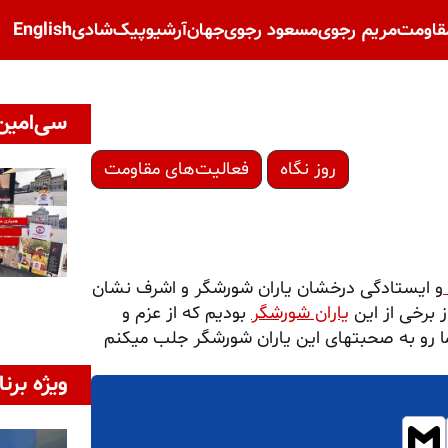
قاومت
مریم رجوی
مسعود رجوی
جهان
آرشیو
پیک‌شادی
English
سی‌امین 
روز نگاه
فعالیت‌های مقاومت
و ایستادگی درخشان یاران شورشگر و اشرف نشان
 برخی از این
یاران شورشگر
بودیم که از عزم و
ما رو به صحبتهای این یاران شورشگر جلب میکنم
ویژه برنا