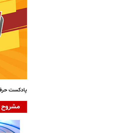
پادکست حر
مشروح ا