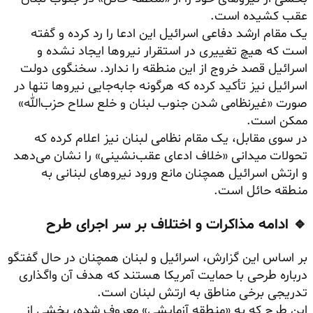
عقب کشیده است.
یک مقام ارشد دفاعی اسرائیل این ادعا را رد کرده و گفته
است که هیچ تغییری در استقرار نیروها ایجاد نشده و
اسرائیل قصد خروج از این منطقه را ندارد. سخنگوی دولت
اسرائیل نیز تأکید کرده که هرگونه جابه‌جایی نیروها تنها در
صورت «غیرنظامی شدن جنوب لبنان و خلع سلاح حزب‌الله»
ممکن است.
در سوی مقابل، یک مقام نظامی لبنان نیز اعلام کرده که
تحولات میدانی «خلاف ادعای عقب‌نشینی» را نشان می‌دهد
و ارتش اسرائیل همچنان مانع ورود نیروهای لبنانی به
منطقه حائل است.
🔹 ادامه مذاکرات و اختلاف بر سر اجرای طرح
بر اساس این گزارش، اسرائیل و لبنان همچنان در حال گفتگو
درباره طرحی با حمایت آمریکا هستند که هدف آن واگذاری
تدریجی برخی مناطق به ارتش لبنان است.
این طرح که به «منطقه آزمایشی» معروف شده، بخشی از