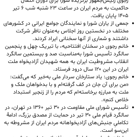
رجوی رئیس‌جمهور برگزیدهٔ شورا برای دوران انتقال
حاکمیت به مردم ایران در ساعت ۲۳ شنبه شب ۶ تیر
۱۴۰۵ پایان یافت.
جمعی از یاران شورا و نمایندگان جوامع ایرانی در کشورهای
مختلف در نخستین روز اجلاس به‌عنوان ناظر شرکت
داشتند و شماری از آنها سخنانی ایراد کردند.
خانم رجوی در سخنان افتتاحیه، با تبریک چهل و پنجمین
سالگرد تأسیس شورا به‌مناسبت صد و بیستمین سالگرد
انقلاب مشروطیت ایران به همه شهیدان آزادیخواه ملت
ایران در این ۱۲۰ سال درود فرستاد.
خانم رجوی: یاد ستارخان سردار ملی به‌خیر که می‌گفت:
«من برای آن جان در کف گرفته‌ام و با بدخواهان ملک و
ملت به مبارزه برخاسته‌ام که مردم را از زنجیر استبداد
خلاص کنم».
تأسیس شورای ملی مقاومت در ۳۰ تیر ۱۳۶۰ در تهران، در
سالگرد قیام ملی ۳۰ تیر در حمایت از مصدق بزرگ، ادامهٔ
تکاملیِ جنبش‌های آزادیخواهانه مردم ایران از مشروطه به
این‌سو است.