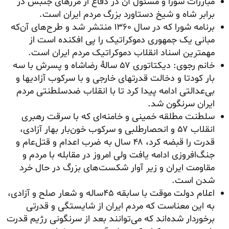
مبارزات شورا و مسئول آن در دفاع از مرزهای جنبش در
برابر شاه و شیخ دستاورد بزرگ مردم ایران است.
برنامه شورا که در سال ۱۳۶۰ منتشر شد و طرح‌های آن‌که
مبانی یک جمهوری دموکراتیک را پی افکنده است از
مهمترین اسناد انقلاب دموکراتیک مردم ایران است.
خانم رجوی: دیکتاتوری ۵۷ سالهٔ رضاشاه و پسرش با سه
بار کودتا و دخالت قدرتهای خارجی و با سرکوب آزادیها و
بی‌عدالتی ادامه پیدا کرد تا با انقلاب ضدسلطنتی مردم
ایران سرنگون شد.
سلطنت مطلقه خمینی و خامنه‌ای که با سرقت رهبری
انقلاب ۵۷ و انحصارطلبی و سرکوب خون‌بار بهار آزادی،
قدرت را قبضه کرد، ۴۸ سال به ضرب اعدام و قتل‌عام و
جنگ‌افروزی ادامه یافت ولی امروز در مقابله با مردم و
مقاومت ایران و زیر آوار شکست‌های بزرگ در حال خرد
شدن است.
اعلام دولت موقت با سابقه ۴۵ساله و شعار صلح و آزادی،
به این معناست که مردم ایران از شایستگی و قدرتی
برخوردار شده‌اند که می‌توانند بعد از سرنگونی رژیم قدرت