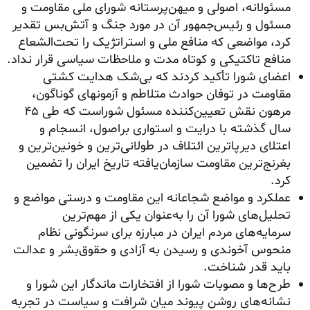
مسئولانه، اصولی و میهن‌پرستانه شورای ملی مقاومت و
مسئول و رئیس‌جمهور آن در مورد جنگ و آتش‌بس تقدیر
کرد، مواضعی که منافع ملی و استراتژیک را تحت‌الشعاع
منافع تاکتیکی و کوتاه مدت و ملاحظات سیاسی قرار نداد.
اعضای شورا تأکید کردند که بی‌شک هدایت کشتی
مقاومت در توفان حوادث متلاطم و آزمونهای گوناگون،
مرهون نقش تعیین‌کننده مسئول شوراست که طی ۴۵
سال گذشته با درایت و استواری براصول، انسجام و
اعتلای دیرپاترین ائتلاف در طولانی‌ترین و خونین‌ترین و
بغرنج‌ترین مقاومت سازمان‌یافته تاریخ ایران را تضمین
کرد.
عملکرد و مواضع شجاعانه این مقاومت و درستی مواضع و
تحلیل‌های شورا آن را به‌عنوان یکی از مهم‌ترین
سرمایه‌های مردم ایران در مبارزه برای سرنگونی نظام
منحوس آخوندی و رسیدن به آزادی و حقوق‌بشر و عدالت
باید قدر شناخت.
طرح‌ها و مصوبات شورا از افتخارات ماندگار این شورا و
نشانه‌های روشن پیوند میان شرافت و سیاست در تجربه