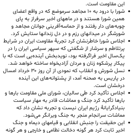
این مقاومت است.
شورا با درود به ۱۰ مجاهد سرموضع که در واقع اعضای
همین شورا هستند و در ماههای اخیر سرفراز به پای
چوبه‌های دار رفتند و از حماسه‌آفرینی جوانان مجاهد و
شورشگر در میدانهای رزم و در دل زندانها ستایش کرد.
اجلاس شورا خاطرنشان کرد تجربهٔ مقاومت ایران در شرایط
پرتلاطم و سرشار از شگفتی که سپهر سیاسی ایران را در
یک‌سال اخیر فراگرفته بود، نویدبخش آینده‌یی است که با
پیکار پرشکوه زنان و مردان آزادیخواه ساخته خواهد شد.
نسل شورش و انقلاب که نمودی از آن روز ۳۰ خرداد امسال
در پاریس به صحنه آمد، از پشتوانه‌های این آینده
درخشان است.
اجلاس تأکید کرد طی سالیان، شورای ملی مقاومت بارها و
بارها تأکید کرد جنگ و مماشات قادر به مهار سیاست
بنیادگرایانهٔ رژیم ایران نیست و تجربه نشان داد که
مماشات سرانجام منجر به جنگ ویرانگر می‌شود.
این حقیقت را جنبش انقلابی و قیامهای دیماه و جنگ
اخیر ثابت کرد هر گونه دخالت نظامی و خارجی و هر گونه