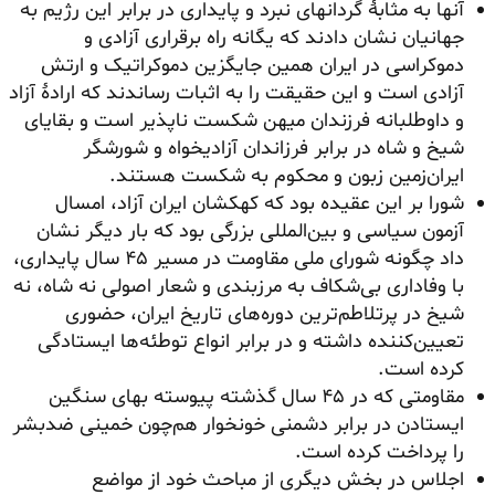
آنها به مثابهٔ گردانهای نبرد و پایداری در برابر این رژیم به
جهانیان نشان دادند که یگانه راه برقراری آزادی و
دموکراسی در ایران همین جایگزین دموکراتیک و ارتش
آزادی است و این حقیقت را به اثبات رساندند که ارادهٔ آزاد
و داوطلبانه فرزندان میهن شکست ناپذیر است و بقایای
شیخ و شاه در برابر فرزاندان آزادیخواه و شورشگر
ایران‌زمین زبون و محکوم به شکست هستند.
شورا بر این عقیده بود که کهکشان ایران آزاد، امسال
آزمون سیاسی و بین‌المللی بزرگی بود که بار دیگر نشان
داد چگونه شورای ملی مقاومت در مسیر ۴۵ سال پایداری،
با وفاداری بی‌شکاف به مرزبندی و شعار اصولی نه شاه، نه
شیخ در پرتلاطم‌ترین دوره‌های تاریخ ایران، حضوری
تعیین‌کننده داشته و در برابر انواع توطئه‌ها ایستادگی
کرده است.
مقاومتی که در ۴۵ سال گذشته پیوسته بهای سنگین
ایستادن در برابر دشمنی خونخوار هم‌چون خمینی ضدبشر
را پرداخت کرده است.
اجلاس در بخش دیگری از مباحث خود از مواضع