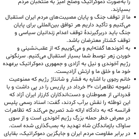
را به‌صورت دموکراتیک وصلح آمیز به منتخبان مردم
بسپارند.
ما از توقف جنگ و پایان مصیبت‌های مردم ایران استقبال
می‌کنیم و تأکید داریم هر توافق بین‌المللی برای پایان
جنگ باید دربرگیرندهٔ توقف اعدام زندانیان سیاسی و
توقف کشتار معترضان باشد.
به آخوندها گفته‌ایم و می‌گوییم که از عقب‌نشینی و
خوردن زهر توسط شما بسیار استقبال می‌کنیم. سرنگونی
رژیم آخوندی و نیل به آزادی و جمهوری دموکراتیک برعهده
خود ما و خلق ما و ارتش آزادیست.
خانم رجوی با اشاره به فشار و شانتاژ رژیم که ممنوعیت
ناموجه تظاهرات ۳۰ خرداد در پاریس را در پی داشت و با
قدردانی از هموطنان و دست‌اندکاران کارزار ایران آزاد که
این توطئه را نقش برآب کردند، گفت: اسناد رسمی پلیس
فرانسه که به دادگاه ارائه شد تصریح می‌کند که تظاهرات
در معرض خطر حمله بزرگ رژیم آخوندی است و از سوی
ساواک بازماندگان شاه تهدید به بمب‌گذاری شده است.
در برابر مقاومت مردم ایران و جایگزین دموکراتیک، بقایای