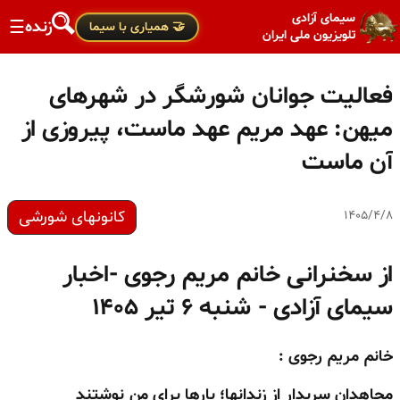
سیمای آزادی
زنده
☰
🤝 همیاری با سیما
تلویزیون ملی ایران
فعالیت جوانان شورشگر در شهرهای
میهن: عهد مریم عهد ماست، پیروزی از
آن ماست
کانونهای شورشی
۱۴۰۵/۴/۸
از سخنرانی خانم مریم رجوی -اخبار
سیمای آزادی - شنبه ۶ تیر ۱۴۰۵
خانم مریم رجوی :
مجاهدان سربدار از زندانها؛ بارها برای من نوشتند