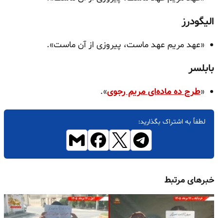
الیگودرز
«عهد مریم عهد ماست، پیروزی از آن ماست».
بابلسر
«
طرح ده ماده‌ای مریم رجوی
».
لطفاً به اشتراک بگذارید:
خبرهای مرتبط