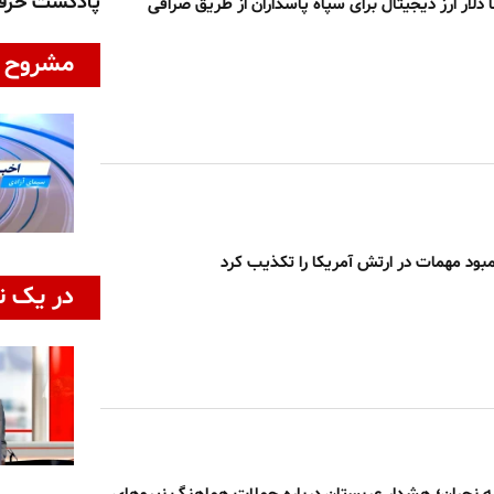
پادکست حر
ا دلار ارز دیجیتال برای سپاه پاسداران از طریق صرافی
مشروح ا
مبود مهمات در ارتش آمریکا را تکذیب کرد
در یک ن