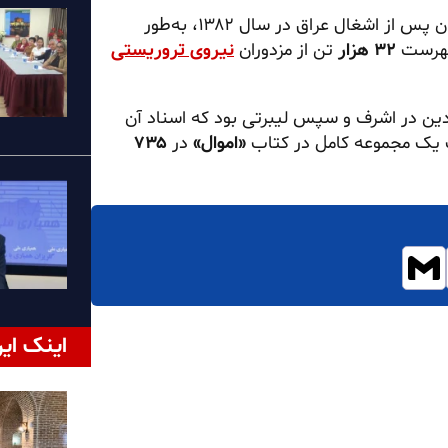
در همین رابطه، یادآوری می‌شود که سازمان مجاهدین خلق ایران پس از اشغال عراق در سال ۱۳۸۲، به‌طور
 فهرست
۳۲ هزار
تن از مزدوران
نیروی تروریستی
هدین در اشرف و سپس لیبرتی بود که اسناد آن
رت یک مجموعه کامل در کتاب
«اموال»
در
۷۳۵
اینک ایر