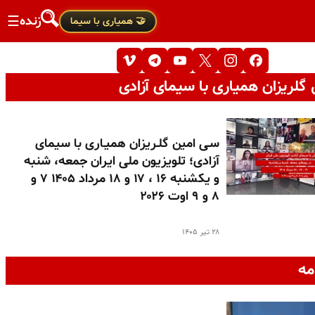
زنده
☰
🤝 همیاری با سیما
گلریزان همیاری با سیمای آزادی
سـی امین گلـریزان همیـاری با سیمای
آزادی؛ تلویزیون ملی ایران جمعه، شنبه
و یکشنبه ۱۶ ، ۱۷ و ۱۸ مرداد ۱۴۰۵ ۷ و
۸ و ۹ اوت ۲۰۲۶
۲۸ تیر ۱۴۰۵
مه