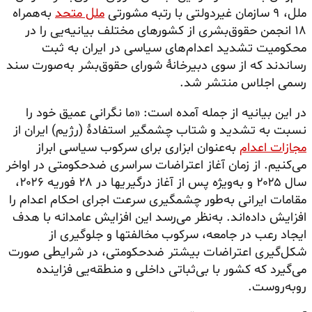
ملل، ۹ سازمان غیردولتی با رتبه مشورتی
ملل متحد
به‌همراه
۱۸ انجمن حقوق‌بشری از کشورهای مختلف بیانیه‌یی را در
محکومیت تشدید اعدام‌های سیاسی در ایران به ثبت
رساندند که از سوی دبیرخانهٔ شورای حقوق‌بشر به‌صورت سند
رسمی اجلاس منتشر شد.
در این بیانیه از جمله آمده است: «ما نگرانی عمیق خود را
نسبت به تشدید و شتاب چشمگیر استفادهٔ (رژیم) ایران از
مجازات اعدام
به‌عنوان ابزاری برای سرکوب سیاسی ابراز
می‌کنیم. از زمان آغاز اعتراضات سراسری ضدحکومتی در اواخر
سال ۲۰۲۵ و به‌ویژه پس از آغاز درگیریها در ۲۸ فوریه ۲۰۲۶،
مقامات ایرانی به‌طور چشمگیری سرعت اجرای احکام اعدام را
افزایش داده‌اند. به‌نظر می‌رسد این افزایش عامدانه با هدف
ایجاد رعب در جامعه، سرکوب مخالفتها و جلوگیری از
شکل‌گیری اعتراضات بیشتر ضدحکومتی، در شرایطی صورت
می‌گیرد که کشور با بی‌ثباتی داخلی و منطقه‌یی فزاینده
روبه‌روست.