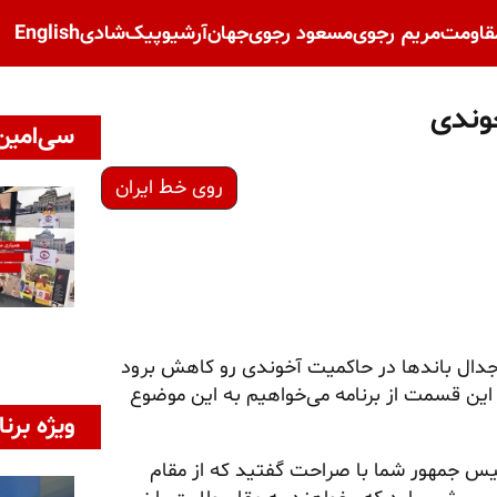
قاومت
مریم رجوی
مسعود رجوی
جهان
آرشیو
پیک‌شادی
English
وندی
سی‌امین 
روی خط ایران
وجدال باندها در حاکمیت آخوندی رو کاهش برود
ن قسمت از برنامه می‌خواهیم به این موضوع
ویژه برنا
یس جمهور شما با صراحت گفتید که از مقام