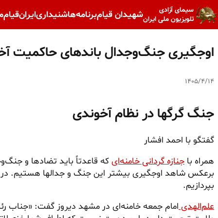
سیمای آزادی
شهیدان قیام
برنامه‌ها
شنیداری
ایران
قیام
م
تلویزیون ملی ایران
اوجگیری جنگ‌وجدال باندهای حاکمیت آخ
۱۴۰۵/۴/۱۴
جنگ گرگها در نظام آخوندی
گفتگو با احمد افشار
همراه با
جنازه گردانی خامنه‌ای
که قاعدتاً باید تضادها و جنگ‌
برعکس شاهد اوجگیری بیشتر این جنگ و جدالها هستیم. در ای
بپردازیم.
علم‌الهدی
امام جمعه خامنه‌ای در مشهد دیروز گفت: «جناب رئ