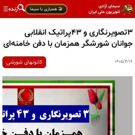
سیمای آزادی
زنده
☰
🤝 همیاری با سیما
تلویزیون ملی ایران
۳تصویرنگاری و ۴۳پراتیک انقلابی
جوانان شورشگر همزمان با دفن خامنه‌ای
کانونهای شورشی
۱۴۰۵/۴/۱۶