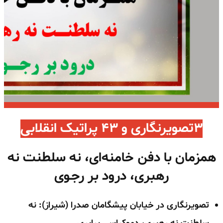
۳تصویرنگاری و ۴۳ پراتیک انقلابی
همزمان با دفـن خامنه‌ای، نه سلطنت نه
رهبری، درود بر رجـوی
تصویرنگاری در خیابان پیشگامان صدرا (شیراز): نه